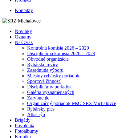
Kontakty
Novinky
Oznamy
Náš zväz
Kontrolná komisia 2026 – 2029
Disciplinárna komisia 2026 – 2029
Obvodné organizácie
Rybárske revíry
Zasadnutia výboru
Miestny rybársky poriadok
Športová činnosť
Disciplinárny poriadok
Galéria vyznamenaných
Zarybnenie
Organizačný poriadok MsO SRZ Michalovce
Rybársky ples
Atlas rýb
Brigády
Povolenia
Fotoalbumy
Kronika