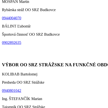
MOŠPAN Martin
Rybárska stráž OO SRZ Budkovce
0944004070
BÁLINT Ľubomír
Športová činnosť OO SRZ Budkovce
0902892635
VÝBOR OO SRZ STRÁŽSKE NA FUNKČNÉ OBDOBI
KOLIBAB Bartolomej
Predseda OO SRZ Strážske
0940801042
Ing. ŠTEFANČÍK Marian
Tajomník OO SRZ Strážske