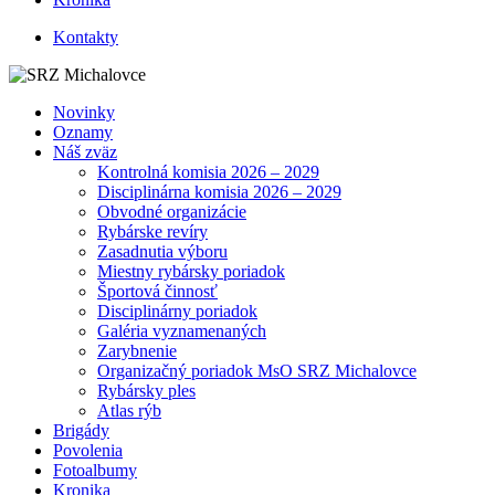
Kontakty
Novinky
Oznamy
Náš zväz
Kontrolná komisia 2026 – 2029
Disciplinárna komisia 2026 – 2029
Obvodné organizácie
Rybárske revíry
Zasadnutia výboru
Miestny rybársky poriadok
Športová činnosť
Disciplinárny poriadok
Galéria vyznamenaných
Zarybnenie
Organizačný poriadok MsO SRZ Michalovce
Rybársky ples
Atlas rýb
Brigády
Povolenia
Fotoalbumy
Kronika