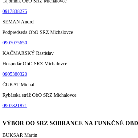
Tajomník ObO SRZ Michalovce
0917838275
SEMAN Andrej
Podpredseda ObO SRZ Michalovce
0907075650
KAČMARSKÝ Rastislav
Hospodár ObO SRZ Michalovce
0905380320
ČUKAT Michal
Rybárska stráž ObO SRZ Michalovce
0907821871
VÝBOR OO SRZ SOBRANCE NA FUNKČNÉ OBDOBI
BUKSAR Martin