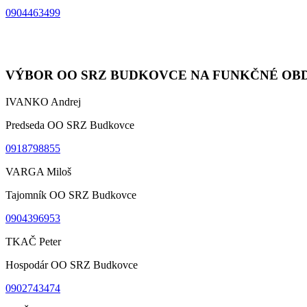
0904463499
VÝBOR OO SRZ BUDKOVCE NA FUNKČNÉ OBDOBI
IVANKO Andrej
Predseda OO SRZ Budkovce
0918798855
VARGA Miloš
Tajomník OO SRZ Budkovce
0904396953
TKAČ Peter
Hospodár OO SRZ Budkovce
0902743474