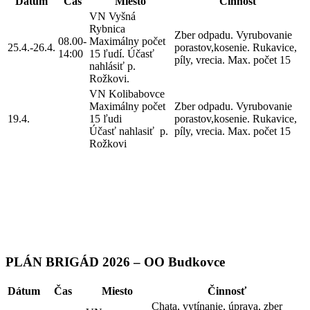
Dátum
Čas
Miesto
Činnosť
VN Vyšná
Rybnica
Zber odpadu. Vyrubovanie
08.00-
Maximálny počet
25.4.-26.4.
porastov,kosenie. Rukavice,
14:00
15 ľudí. Účasť
píly, vrecia. Max. počet 15
nahlásiť p.
Rožkovi.
VN Kolibabovce
Maximálny počet
Zber odpadu. Vyrubovanie
19.4.
15 ľudi
porastov,kosenie. Rukavice,
Účasť nahlasiť p.
píly, vrecia. Max. počet 15
Rožkovi
PLÁN BRIGÁD 2026 – OO Budkovce
Dátum
Čas
Miesto
Činnosť
Chata, vytínanie, úprava, zber