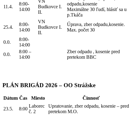
VN
8:00-
odpadu,kosenie
11.4.
Budkovce I.
14:00
Maximálne 30 ľudí, hlásiť sa u
II.
p.Tkáča
VN
8:00-
Úprava, zber odpadu,kosenie.
25.4.
Budkovce I.
14:00
Max. počet 30
II.
8:00-
0.0.
14:00
8:00 –
Zber odpadu , kosenie pred
0.0.
14:00
pretekom BBC
PLÁN BRIGÁD 2026 – OO Strážske
Dátum
Čas
Miesto
Činnosť
Laborec
Upratovanie, zber odpadu, kosenie – pred
23.5.
8:00
č. 2
pretekom M.O.