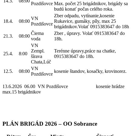
14.3.
08:00
Pozdišovce
Max. počet 25 brigádnikov, brigády sa
budú konať počas celého roka.
Zber odpadu, vytínanie,kosenie
VN
18.4.
08:00
Rukavice, gumáky, píly, max 25
Pozdišovce
brigádnikov.Volať 0915383647 do 18h
Čierna
Zber , úpravy. Volať 0915383647 do
21.3.
08:00
voda
18h.
VN
Zempl.
Terénne úpravy,práce na chatke,
25.4.
8:00
šírava
0915383647 do 18h.
Chata,Lúč
VN
12.5.
08:00
kosenie štandov, kosačky, krovinorez.
Pozdišovce
13.6.2026 06.00 VN Pozdišovce kosenie hrádze
max.15 brigádnikov
PLÁN BRIGÁD 2026 – OO Sobrance