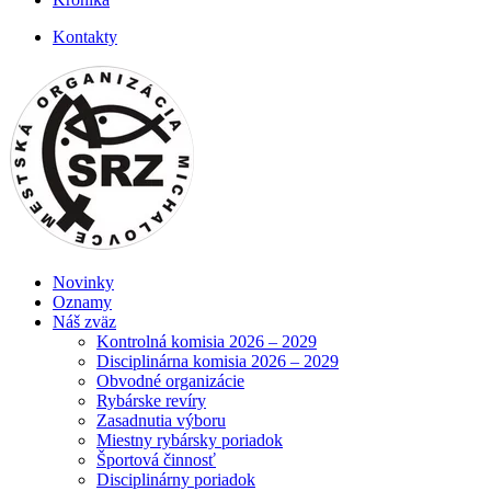
Kontakty
Novinky
Oznamy
Náš zväz
Kontrolná komisia 2026 – 2029
Disciplinárna komisia 2026 – 2029
Obvodné organizácie
Rybárske revíry
Zasadnutia výboru
Miestny rybársky poriadok
Športová činnosť
Disciplinárny poriadok