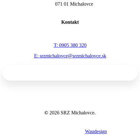
071 01 Michalovce
Kontakt
T: 0905 380 320
E: srzmichalovce@srzmichalovce.sk
©
2026
SRZ Michalovce.
Tvorba webov a eshopov
Waudesign