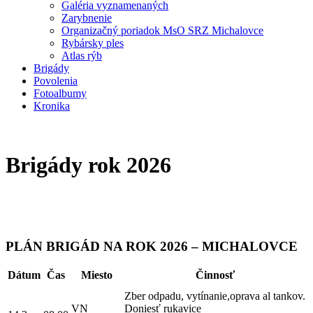
Galéria vyznamenaných
Zarybnenie
Organizačný poriadok MsO SRZ Michalovce
Rybársky ples
Atlas rýb
Brigády
Povolenia
Fotoalbumy
Kronika
Brigády rok 2026
PLÁN BRIGÁD NA ROK 2026 – MICHALOVCE
Dátum
Čas
Miesto
Činnosť
Zber odpadu, vytínanie,oprava al tankov.
VN
Doniesť rukavice