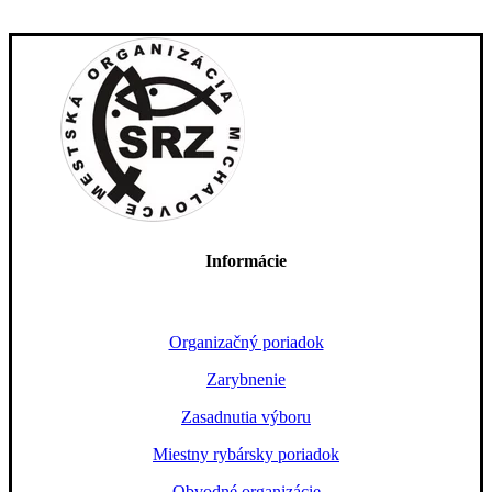
Informácie
Organizačný poriadok
Zarybnenie
Zasadnutia výboru
Miestny rybársky poriadok
Obvodné organizácie