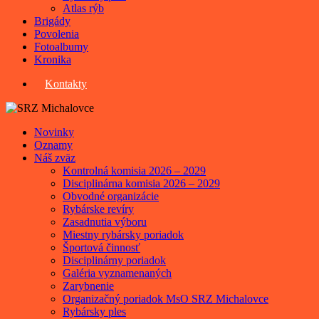
Atlas rýb
Brigády
Povolenia
Fotoalbumy
Kronika
Kontakty
Novinky
Oznamy
Náš zväz
Kontrolná komisia 2026 – 2029
Disciplinárna komisia 2026 – 2029
Obvodné organizácie
Rybárske revíry
Zasadnutia výboru
Miestny rybársky poriadok
Športová činnosť
Disciplinárny poriadok
Galéria vyznamenaných
Zarybnenie
Organizačný poriadok MsO SRZ Michalovce
Rybársky ples