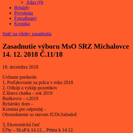
Atlas rýb
Brigády
Povolenia
Fotoalbumy
Kronika
Späť na všetky zasadnutia
Zasadnutie výboru MsO SRZ Michalovce
14. 12. 2018 Č.11/18
18. decembra 2018
Uvítanie predsedu
1, Poďakovanie za prácu v roku 2018
2, Odkúp a vykúp pozemkov
Z.šírava chatka – rok 2019
Budkovce – r.2019
Rybársky dom –
Komisia pre odpredaj –
Oboznámenie so stavom JUDr.Sabadoš
3, Ekonomická časť
Účty – SLsP k 14.12. , Príma k 14.12.