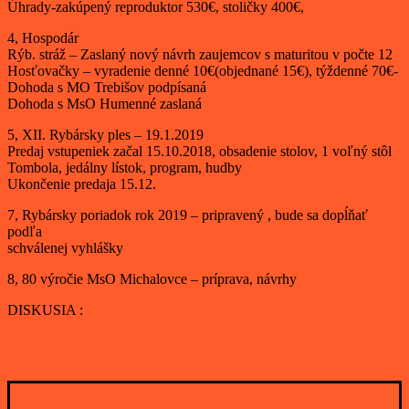
Úhrady-zakúpený reproduktor 530€, stoličky 400€,
4, Hospodár
Rýb. stráž – Zaslaný nový návrh zaujemcov s maturitou v počte 12
Hosťovačky – vyradenie denné 10€(objednané 15€), týždenné 70€-
Dohoda s MO Trebišov podpísaná
Dohoda s MsO Humenné zaslaná
5, XII. Rybársky ples – 19.1.2019
Predaj vstupeniek začal 15.10.2018, obsadenie stolov, 1 voľný stôl
Tombola, jedálny lístok, program, hudby
Ukončenie predaja 15.12.
7, Rybársky poriadok rok 2019 – pripravený , bude sa dopĺňať
podľa
schválenej vyhlášky
8, 80 výročie MsO Michalovce – príprava, návrhy
DISKUSIA :