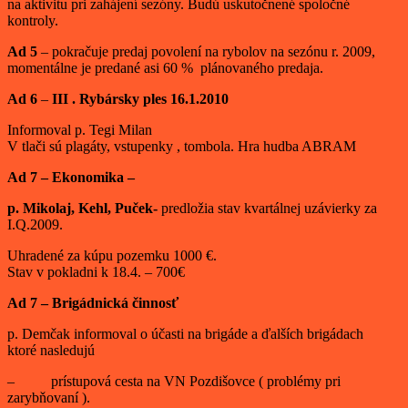
na aktivitu pri zahájení sezóny. Budú uskutočnené spoločné
kontroly.
Ad 5
– pokračuje predaj povolení na rybolov na sezónu r. 2009,
momentálne je predané asi 60 % plánovaného predaja.
Ad 6
–
III . Rybársky ples 16.1.2010
Informoval p. Tegi Milan
V tlači sú plagáty, vstupenky , tombola. Hra hudba ABRAM
Ad 7 – Ekonomika –
p. Mikolaj, Kehl, Puček-
predložia stav kvartálnej uzávierky za
I.Q.2009.
Uhradené za kúpu pozemku 1000 €.
Stav v pokladni k 18.4. – 700€
Ad 7 – Brigádnická činnosť
p. Demčak informoval o účasti na brigáde a ďalších brigádach
ktoré nasledujú
– prístupová cesta na VN Pozdišovce ( problémy pri
zarybňovaní ).