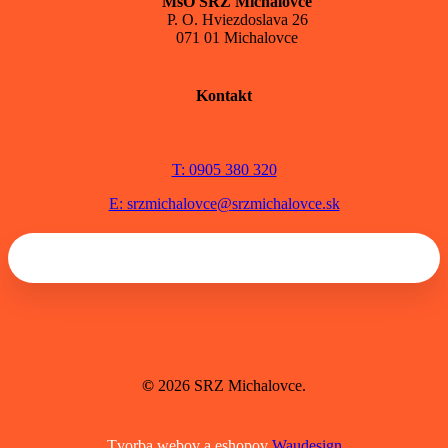
MsO SRZ Michalovce
P. O. Hviezdoslava 26
071 01 Michalovce
Kontakt
T: 0905 380 320
E: srzmichalovce@srzmichalovce.sk
©
2026
SRZ Michalovce.
Tvorba webov a eshopov
Waudesign