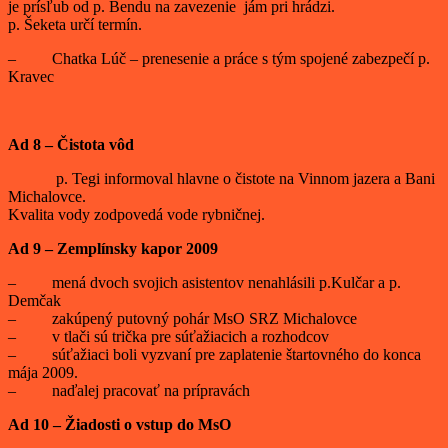
je prísľub od p. Bendu na zavezenie jám pri hrádzi.
p. Šeketa určí termín.
– Chatka Lúč – prenesenie a práce s tým spojené zabezpečí p.
Kravec
Ad 8 – Čistota vôd
p. Tegi informoval hlavne o čistote na Vinnom jazera a Bani
Michalovce.
Kvalita vody zodpovedá vode rybničnej.
Ad 9 – Zemplínsky kapor 2009
– mená dvoch svojich asistentov nenahlásili p.Kulčar a p.
Demčak
– zakúpený putovný pohár MsO SRZ Michalovce
– v tlači sú trička pre súťažiacich a rozhodcov
– súťažiaci boli vyzvaní pre zaplatenie štartovného do konca
mája 2009.
– naďalej pracovať na prípravách
Ad 10 – Žiadosti o vstup do MsO