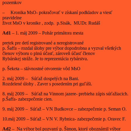
pozemkov
– Kronika MsO- pokračovať v získaní podkladov a viesť
pravidelne
život MsO v kronike , zodp. p.Sisák, MUDr. Rudáš
Ad1
– 1. máj 2009 – Pohár primátora mesta
pretek pre detí registrované a neregistrované
p. Šaffa – rozdal úlohy pre výbor dopodrobna a vyzval všetkých
členov výboru o plnú účasť, zároveň účasť členov
Rybárskej stráže. Je to reprezentácia rybárstva.
p. Šeketa – slávnostné otvorenie vôd MsO
2. máj 2009 – Súťaž dospelých na Bani.
Rozdelené úlohy . Zaver s posedením pri guľáši.
8. máj 2009 – Súťaž na Vinnom jazere- prebieha zápis súťažiacich.
p.Šaffa- zabezpečenie cien.
9. máj 2009 – Súťaž – VN Budkovce – zabezpečenie p. Seman O.
10.máj 2009 – Súťaž – VN V. Rybnica- zabezpečenie p. Oravec F.
Ad2
– Na výbor bol pozvaný p. Šimon, ktorý oboznámil výbor