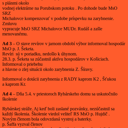
s plánmi okolo
vodnej elektrárne na Porubskom potoku . Po dohode bude MsO
SRZ
Michalovce kompenzovať v podobe príspevku na zarybnenie.
Zmluvu
vypracuje MsO SRZ Michalovce MUDr. Rudáš a zašle
menovanému.
Ad 3
– O stave revírov v jarnom období výbor informoval hospodár
MsO p. J. Šeketa.
Revíri sú v poriadku, nedošlo k úhynom.
28.3. p. Šeketa sa zúčastnil aktívu hospodárov v Košiciach.
Informoval o priebehu
a hlavne o zlej situácii okolo zarybnenia Z. Šíravy.
Informoval o dotácii zarybnenia z RADY kaprom K2 , Šťukou
a kaprom Kr.
Ad 4
– Dňa 5.4. v priestoroch Rybárskeho domu sa uskutočnilo
školenie
Rybárskej stráže. Aj keď boli zaslané pozvánky, nezúčastnil sa
každý školenia. Školenie viedol veliteľ RS MsO p. Hujdič .
Novým členom bola odovzdaná vystroj a baterky.
p. Šaffa vyzval členov