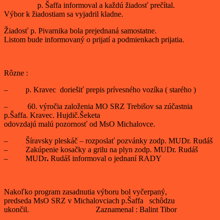
p. Šaffa informoval a každú žiadosť prečítal.
Výbor k žiadostiam sa vyjadril kladne.
Žiadosť p. Pivarnika bola prejednaná samostatne.
Listom bude informovaný o prijatí a podmienkach prijatia.
Rôzne :
– p. Kravec doriešiť prepis prívesného vozíka ( starého )
– 60. výročia založenia MO SRZ Trebišov sa zúčastnia
p.Šaffa. Kravec. Hujdič.Šeketa
odovzdajú malú pozornosť od MsO Michalovce.
– Šíravsky pleskáč – rozposlať pozvánky zodp. MUDr. Rudáš
– Zakúpenie kosačky a grilu na plyn zodp. MUDr. Rudáš
– MUDr
.
Rudáš informoval o jednaní RADY
Nakoľko program zasadnutia výboru bol vyčerpaný,
predseda MsO SRZ v Michalovciach p.Šaffa schôdzu
ukončil. Zaznamenal : Balint Tibor