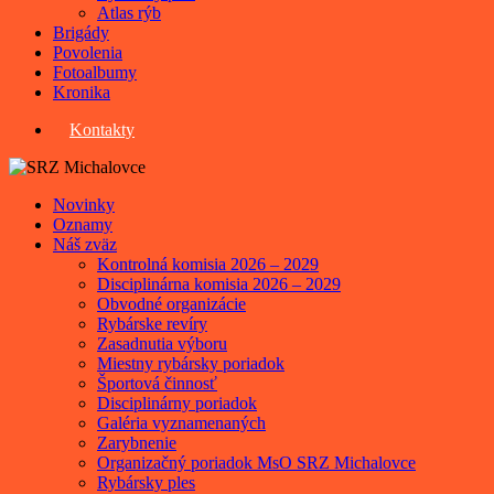
Atlas rýb
Brigády
Povolenia
Fotoalbumy
Kronika
Kontakty
Novinky
Oznamy
Náš zväz
Kontrolná komisia 2026 – 2029
Disciplinárna komisia 2026 – 2029
Obvodné organizácie
Rybárske revíry
Zasadnutia výboru
Miestny rybársky poriadok
Športová činnosť
Disciplinárny poriadok
Galéria vyznamenaných
Zarybnenie
Organizačný poriadok MsO SRZ Michalovce
Rybársky ples