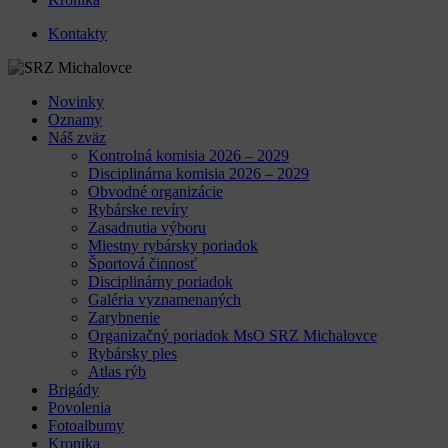
Kontakty
Novinky
Oznamy
Náš zväz
Kontrolná komisia 2026 – 2029
Disciplinárna komisia 2026 – 2029
Obvodné organizácie
Rybárske revíry
Zasadnutia výboru
Miestny rybársky poriadok
Športová činnosť
Disciplinárny poriadok
Galéria vyznamenaných
Zarybnenie
Organizačný poriadok MsO SRZ Michalovce
Rybársky ples
Atlas rýb
Brigády
Povolenia
Fotoalbumy
Kronika