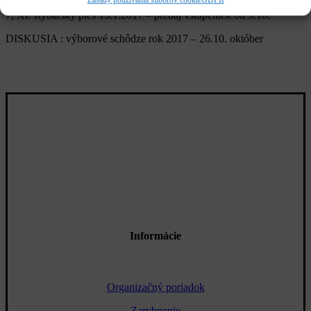
7, XI. Rybársky ples 13.1.2017 – predaj vstupeniek od 9.10.
DISKUSIA : výborové schôdze rok 2017 – 26.10. október
Informácie
Organizačný poriadok
Zarybnenie