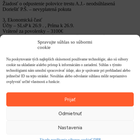
Žiadosť o odpustenie polovice trestu A.J.- neodsúhlasená
Doriešiť P.Š. – nevyplatená pokuta
3, Ekonomická časť
Účty – SLsP k 26.9 . , Príma k 26.9.
Vrátené za povolenky – 3100€
p. Tadián – preveriť termíny podania žiadosti o dotáciu Mesta Mi
Spravujte súhlas so súbormi
4, Hospodár
cookie
INFO o práci Ryb.stráže
Výmena odznakov ,nový členovia – prevedené
Na poskytovanie tých najlepších skúseností používame technológie, ako sú súbory
Povolenky pre rok 2017 – stav predaja, ukončenie predaja
cookie na ukladanie a/alebo prístup k informáciám o zariadení. Súhlas s týmito
25.8.2017
technológiami nám umožní spracovávať údaje, ako je správanie pri prehliadaní alebo
Odvody, zápisné
jedinečné ID na tejto stránke. Nesúhlas alebo odvolanie súhlasu môže nepriaznivo
Objednávka na povolenky r.2018 odišla po odsúhlasení výboru
ovplyvniť určité vlastnosti a funkcie.
5, Brigádnická činnosť – Upratanie po Z. kaprovi
Výpustný kanál – neporiadok
Prijať
Označenie revírov
Odmietnuť
6, Športová činnosť
30.9. – Pretek v Humennom
Slovrýb pretek pozvánka
Nastavenia
7.10. – TV Byšta
21.10. Pretek RS Z. šírava
Zásady používania súborov cookie
GDPR