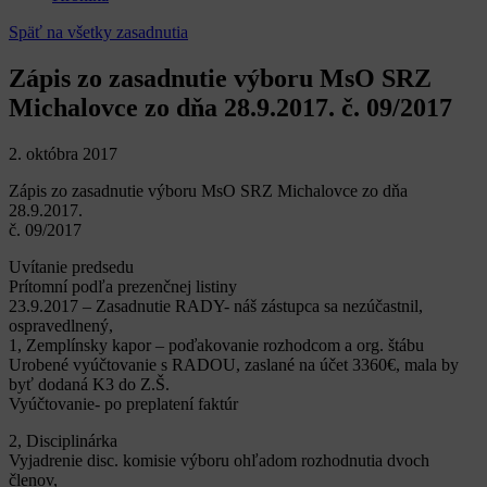
Späť na všetky zasadnutia
Zápis zo zasadnutie výboru MsO SRZ
Michalovce zo dňa 28.9.2017. č. 09/2017
2. októbra 2017
Zápis zo zasadnutie výboru MsO SRZ Michalovce zo dňa
28.9.2017.
č. 09/2017
Uvítanie predsedu
Prítomní podľa prezenčnej listiny
23.9.2017 – Zasadnutie RADY- náš zástupca sa nezúčastnil,
ospravedlnený,
1, Zemplínsky kapor – poďakovanie rozhodcom a org. štábu
Urobené vyúčtovanie s RADOU, zaslané na účet 3360€, mala by
byť dodaná K3 do Z.Š.
Vyúčtovanie- po preplatení faktúr
2, Disciplinárka
Vyjadrenie disc. komisie výboru ohľadom rozhodnutia dvoch
členov,