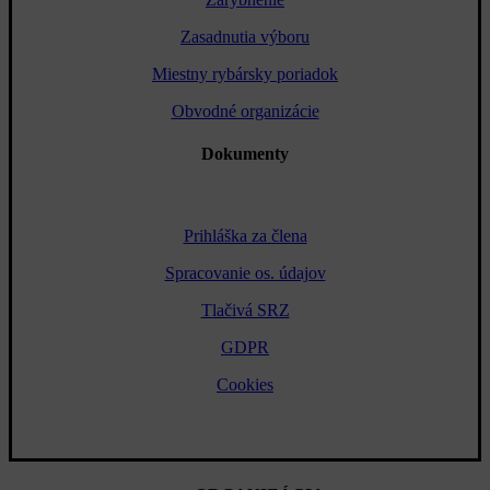
Zasadnutia výboru
Miestny rybársky poriadok
Obvodné organizácie
Dokumenty
Prihláška za člena
Spracovanie os. údajov
Tlačivá SRZ
GDPR
Cookies