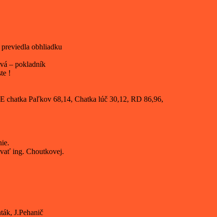
 previedla obhliadku
vá – pokladník
te !
E chatka Paľkov 68,14, Chatka lúč 30,12, RD 86,96,
ie.
ať ing. Choutkovej.
ták, J.Pehanič