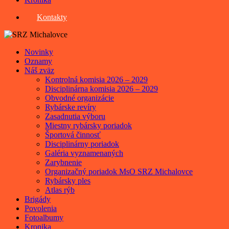
Kontakty
Novinky
Oznamy
Náš zväz
Kontrolná komisia 2026 – 2029
Disciplinárna komisia 2026 – 2029
Obvodné organizácie
Rybárske revíry
Zasadnutia výboru
Miestny rybársky poriadok
Športová činnosť
Disciplinárny poriadok
Galéria vyznamenaných
Zarybnenie
Organizačný poriadok MsO SRZ Michalovce
Rybársky ples
Atlas rýb
Brigády
Povolenia
Fotoalbumy
Kronika