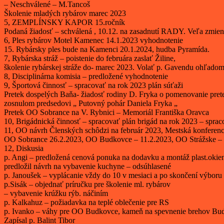
– Neschválené – M.Tancoš
Školenie mladých rybárov marec 2023
5, ZEMPLÍNSKY KAPOR 15.ročník
Podaná žiadosť – schválená , 10.12. na zasadnutí RADY. Veľa zmien
6, Ples rybárov Motel Kamenec 14.1.2023 vyhodnotenie
15. Rybársky ples bude na Kamenci 20.1.2024, hudba Pyramída.
7, Rybárska stráž – poistenie do februára zaslať Žiline,
školenie rybárskej stráže do- marec 2023. Volať p. Gavendu ohľadom
8, Disciplinárna komisia – predložené vyhodnotenie
9, Športová činnosť – spracovať na rok 2023 plán súťaži
Pretek dospelých Baňa- žiadosť rodiny D. Fryka o pomenovanie pret
zosnulom predsedovi „ Putovný pohár Daniela Fryka „
Pretek OO Sobrance na V. Rybnici – Memoriál Františka Oravca
10, Brigádnická činnosť – spracovať plán brigád na rok 2023 – spra
11, OO návrh Členských schôdzi na február 2023, Mestská konferenc
OO Sobrance 26.2.2023, OO Budkovce – 11.2.2023, OO Strážske – 
12, Diskusia
p. Angi – predložená cenová ponuka na dodavku a montáž plast.okien
predložil návrh na vybavenie kuchyne – odsúhlasené
p. Janoušek – vyplácanie vždy do 10 v mesiaci a po skončení výboru 
p.Sisák – objednať príručku pre školenie ml. rybárov
– vybavenie krúžku rýb. náčiním
p. Kalkahuz – požiadavka na teplé oblečenie pre RS
p. Ivanko – váhy pre OO Budkovce, kameň na spevnenie brehov Budk
Zapísal p. Balint Tibor