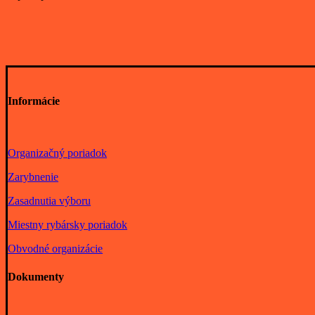
Informácie
Organizačný poriadok
Zarybnenie
Zasadnutia výboru
Miestny rybársky poriadok
Obvodné organizácie
Dokumenty