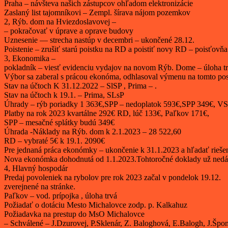
Praha – návšteva našich zástupcov ohľadom elektronizácie
Zaslaný list tajomníkovi – Zempl. šírava nájom pozemkov
2, Rýb. dom na Hviezdoslavovej –
– pokračovať v úprave a oprave budovy
Uznesenie — strecha nastúp v decembri – ukončené 28.12.
Poistenie – zrušiť starú poistku na RD a poistiť novy RD – poisťovňa
3, Ekonomika –
pokladník – viesť evidenciu vydajov na novom Rýb. Dome – úloha tr
Výbor sa zaberal s prácou ekonóma, odhlasoval výmenu na tomto pos
Stav na účtoch K 31.12.2022 – SlSP , Prima – .
Stav na účtoch k 19.1. – Prima, SLsP
Úhrady – rýb poriadky 1 363€,SPP – nedoplatok 593€,SPP 349€, VS
Platby na rok 2023 kvartálne 292€ RD, lúč 133€, Paľkov 171€,
SPP – mesačné splátky budú 349€
Úhrada -Náklady na Rýb. dom k 2.1.2023 – 28 522,60
RD – vybraté 5€ k 19.1. 2090€
Pre jednaná práca ekonómky – ukončenie k 31.1.2023 a hľadať riešen
Nova ekonómka dohodnutá od 1.1.2023.Tohtoročné doklady už nedáv
4, Hlavný hospodár
Predaj povoleniek na rybolov pre rok 2023 začal v pondelok 19.12.
zverejnené na stránke.
Paľkov – vod. prípojka , úloha trvá
Požiadať o dotáciu Mesto Michalovce zodp. p. Kalkahuz
Požiadavka na prestup do MsO Michalovce
– Schválené – J.Dzurovej, P.Sklenár, Z. Baloghová, E.Balogh, J.Špon