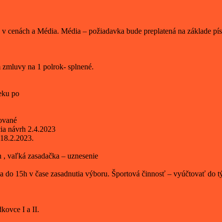
 v cenách a Média. Média – požiadavka bude preplatená na základe pí
 zmluvy na 1 polrok- splnené.
eku po
cované
ia návrh 2.4.2023
18.2.2023.
 , vaľká zasadačka – uznesenie
a do 15h v čase zasadnutia výboru. Športová činnosť – vyúčtovať do tý
ovce I a II.