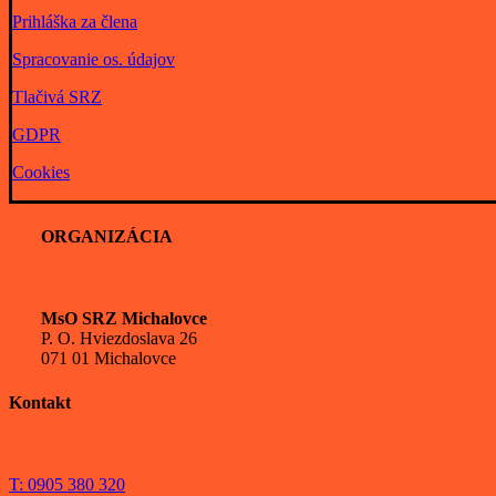
Prihláška za člena
Spracovanie os. údajov
Tlačivá SRZ
GDPR
Cookies
ORGANIZÁCIA
MsO SRZ Michalovce
P. O. Hviezdoslava 26
071 01 Michalovce
Kontakt
T: 0905 380 320