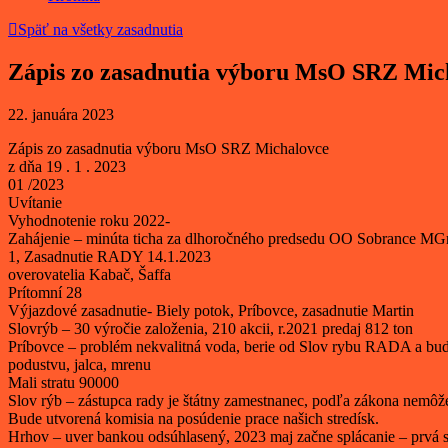
Späť na všetky zasadnutia
Zápis zo zasadnutia výboru MsO SRZ Michal
22. januára 2023
Zápis zo zasadnutia výboru MsO SRZ Michalovce
z dňa 19 . 1 . 2023
01 /2023
Uvítanie
Vyhodnotenie roku 2022-
Zahájenie – minúta ticha za dlhoročného predsedu OO Sobrance MGr
1, Zasadnutie RADY 14.1.2023
overovatelia Kabač, Šaffa
Prítomní 28
Výjazdové zasadnutie- Biely potok, Príbovce, zasadnutie Martin
Slovrýb – 30 výročie založenia, 210 akcii, r.2021 predaj 812 ton
Príbovce – problém nekvalitná voda, berie od Slov rybu RADA a bu
podustvu, jalca, mrenu
Mali stratu 90000
Slov rýb – zástupca rady je štátny zamestnanec, podľa zákona nemôž
Bude utvorená komisia na posúdenie prace našich stredísk.
Hrhov – uver bankou odsúhlasený, 2023 maj začne splácanie – prvá sp