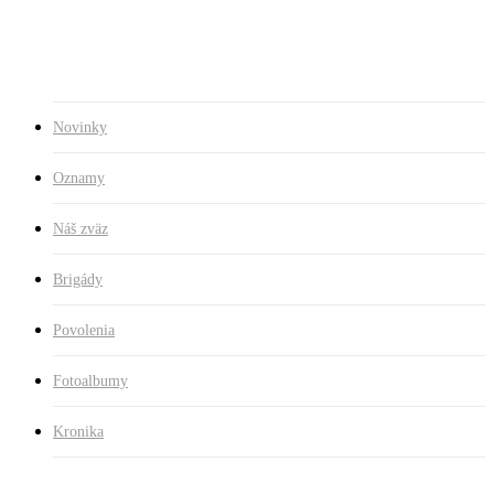
Kontakty
Novinky
Oznamy
Náš zväz
Brigády
Povolenia
Fotoalbumy
Kronika
Späť na všetky zasadnutia