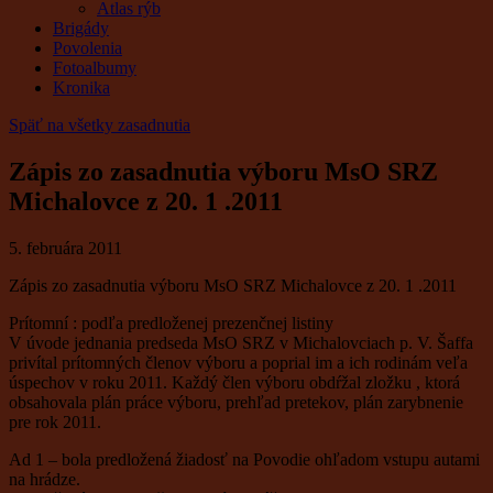
Atlas rýb
Brigády
Povolenia
Fotoalbumy
Kronika
Späť na všetky zasadnutia
Zápis zo zasadnutia výboru MsO SRZ
Michalovce z 20. 1 .2011
5. februára 2011
Zápis zo zasadnutia výboru MsO SRZ Michalovce z 20. 1 .2011
Prítomní : podľa predloženej prezenčnej listiny
V úvode jednania predseda MsO SRZ v Michalovciach p. V. Šaffa
privítal prítomných členov výboru a poprial im a ich rodinám veľa
úspechov v roku 2011. Každý člen výboru obdŕžal zložku , ktorá
obsahovala plán práce výboru, prehľad pretekov, plán zarybnenie
pre rok 2011.
Ad 1 – bola predložená žiadosť na Povodie ohľadom vstupu autami
na hrádze.