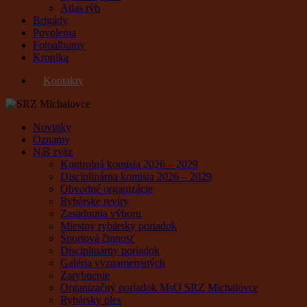
Atlas rýb
Brigády
Povolenia
Fotoalbumy
Kronika
Kontakty
Novinky
Oznamy
Náš zväz
Kontrolná komisia 2026 – 2029
Disciplinárna komisia 2026 – 2029
Obvodné organizácie
Rybárske revíry
Zasadnutia výboru
Miestny rybársky poriadok
Športová činnosť
Disciplinárny poriadok
Galéria vyznamenaných
Zarybnenie
Organizačný poriadok MsO SRZ Michalovce
Rybársky ples