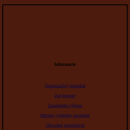
Informácie
Organizačný poriadok
Zarybnenie
Zasadnutia výboru
Miestny rybársky poriadok
Obvodné organizácie