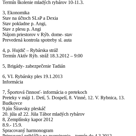
Termín školenie mladých rybárov 10-11.3.
3, Ekonomika
Stav na účtoch SLsP a Dexia
Stav pokladne p. Angi,
Stav z plesu p. Angi
Nájom priestorov v Rýb. dome- stav
Prevedená kontrola spotreby sl. auta
4, p. Hujdič – Rybárska stráž
Termín Aktív Rýb. stráž 18.3.2012 – 9:00
5, Brigády- zabezpečenie Tadián
6, VI. Rybársky ples 19.1.2013
Informácia
7, Športová činnosť- informácia o pretekoch
Preteky v máji 1. Detí, 5. Dospelí, 8. Vinné, 12. V. Rybnica, 13.
Budkovce
9.jún Šíravsky pleskáč
20. júla až 22. Júla Tábor mladých rybárov
8, Zemplínsky kapor 2012
8.9.- 15.9.
Spracovaný harmonogram
Pripravená prihláška na zverejnenie – termín do 4.3.2012