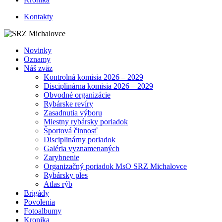
Kontakty
Novinky
Oznamy
Náš zväz
Kontrolná komisia 2026 – 2029
Disciplinárna komisia 2026 – 2029
Obvodné organizácie
Rybárske revíry
Zasadnutia výboru
Miestny rybársky poriadok
Športová činnosť
Disciplinárny poriadok
Galéria vyznamenaných
Zarybnenie
Organizačný poriadok MsO SRZ Michalovce
Rybársky ples
Atlas rýb
Brigády
Povolenia
Fotoalbumy
Kronika