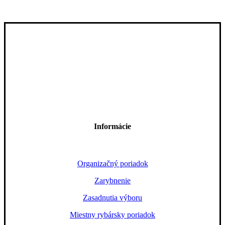
Informácie
Organizačný poriadok
Zarybnenie
Zasadnutia výboru
Miestny rybársky poriadok