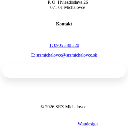
P. O. Hviezdoslava 26
071 01 Michalovce
Kontakt
T: 0905 380 320
E: srzmichalovce@srzmichalovce.sk
©
2026
SRZ Michalovce.
Tvorba webov a eshopov
Waudesign