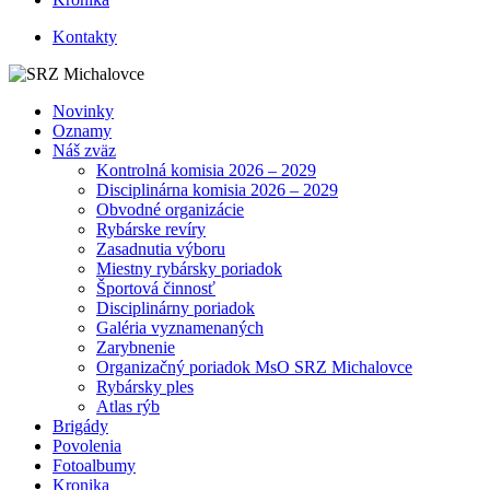
Kontakty
Novinky
Oznamy
Náš zväz
Kontrolná komisia 2026 – 2029
Disciplinárna komisia 2026 – 2029
Obvodné organizácie
Rybárske revíry
Zasadnutia výboru
Miestny rybársky poriadok
Športová činnosť
Disciplinárny poriadok
Galéria vyznamenaných
Zarybnenie
Organizačný poriadok MsO SRZ Michalovce
Rybársky ples
Atlas rýb
Brigády
Povolenia
Fotoalbumy
Kronika