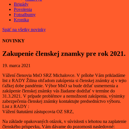
Brigády
Povolenia
Fotoalbumy
Kronika
Späť na všetky novinky
NOVINKY
Zakupenie členskej znamky pre rok 2021.
19. marca 2021
Vážení členovia MsO SRZ Michalovce. V prílohe Vám prikladáme
list z RADY Žilina ohľadom zakúpenia si členskej známky aj v tejto
ťažkej dobe pandémie. Výbor MsO sa bude držať usmernenia a
zakúpenie členskej známky vás žiadame dodržať v termíne do
31.3.2021. V prípade problémov a nemožnosti zakúpenia, výnimky
zabezpečenia členskej známky kontaktujte predsedníctvo výboru.
List z RADY :
Vážení štatutárni zástupcovia OZ SRZ,
Na základe opakovaných otázok, v súvislosti s lehotou na zaplatenie
členského príspevku, Vám dávame do pozornosti nasledovné: