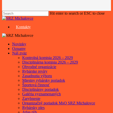
Hit enter to search or ESC to close
Close
Search
Kontakty
Menu
Novinky
Oznamy
Náš zväz
Kontrolná komisia 2026 – 2029
Disciplinárna komisia 2026 – 2029
Obvodné organizácie
Rybárske revíry
Zasadnutia výboru
Miestny rybársky poriadok
Športová činnosť
Disciplinárny poriadok
Galéria vyznamenaných
Zarybnenie
Organizačný poriadok MsO SRZ Michalovce
Rybársky ples
Atlas rýb