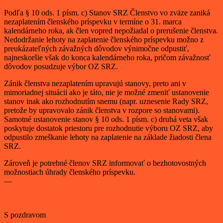
Podľa § 10 ods. 1 písm. c) Stanov SRZ Členstvo vo zväze zaniká
nezaplatením členského príspevku v termíne o 31. marca
kalendárneho roka, ak člen vopred nepožiadal o prerušenie členstva.
Nedodržanie lehoty na zaplatenie členského príspevku možno z
preukázateľných závažných dôvodov výnimočne odpustiť,
najneskoršie však do konca kalendárneho roka, pričom závažnosť
dôvodov posudzuje výbor OZ SRZ.
Zánik členstva nezaplatením upravujú stanovy, preto ani v
mimoriadnej situácii ako je táto, nie je možné zmeniť ustanovenie
stanov inak ako rozhodnutím snemu (napr. uznesenie Rady SRZ,
pretože by upravovalo zánik členstva v rozpore so stanovami).
Samotné ustanovenie stanov § 10 ods. 1 písm. c) druhá veta však
poskytuje dostatok priestoru pre rozhodnutie výboru OZ SRZ, aby
odpustilo zmeškanie lehoty na zaplatenie na základe žiadosti člena
SRZ.
Zároveň je potrebné členov SRZ informovať o bezhotovostných
možnostiach úhrady členského príspevku.
—
S pozdravom