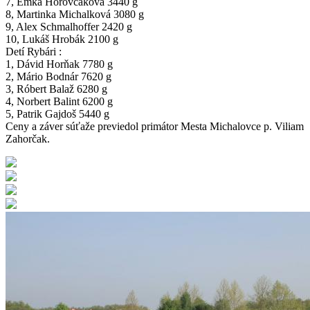
7, Emka Horovčaková 3440 g
8, Martinka Michalková 3080 g
9, Alex Schmalhoffer 2420 g
10, Lukáš Hrobák 2100 g
Detí Rybári :
1, Dávid Horňak 7780 g
2, Mário Bodnár 7620 g
3, Róbert Balaž 6280 g
4, Norbert Balint 6200 g
5, Patrik Gajdoš 5440 g
Ceny a záver súťaže previedol primátor Mesta Michalovce p. Viliam
Zahorčak.