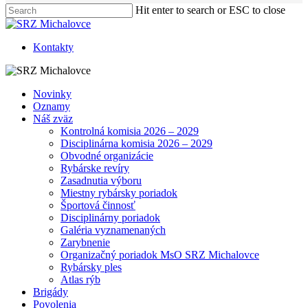
Hit enter to search or ESC to close
Close
Search
Kontakty
Menu
Novinky
Oznamy
Náš zväz
Kontrolná komisia 2026 – 2029
Disciplinárna komisia 2026 – 2029
Obvodné organizácie
Rybárske revíry
Zasadnutia výboru
Miestny rybársky poriadok
Športová činnosť
Disciplinárny poriadok
Galéria vyznamenaných
Zarybnenie
Organizačný poriadok MsO SRZ Michalovce
Rybársky ples
Atlas rýb
Brigády
Povolenia