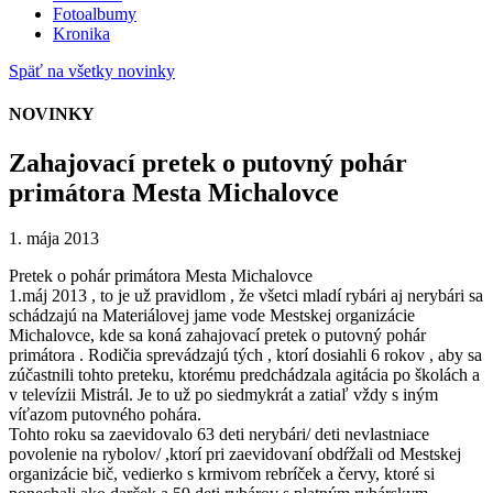
Fotoalbumy
Kronika
Späť na všetky novinky
NOVINKY
Zahajovací pretek o putovný pohár
primátora Mesta Michalovce
1. mája 2013
Pretek o pohár primátora Mesta Michalovce
1.máj 2013 , to je už pravidlom , že všetci mladí rybári aj nerybári sa
schádzajú na Materiálovej jame vode Mestskej organizácie
Michalovce, kde sa koná zahajovací pretek o putovný pohár
primátora . Rodičia sprevádzajú tých , ktorí dosiahli 6 rokov , aby sa
zúčastnili tohto preteku, ktorému predchádzala agitácia po školách a
v televízii Mistrál. Je to už po siedmykrát a zatiaľ vždy s iným
víťazom putovného pohára.
Tohto roku sa zaevidovalo 63 deti nerybári/ deti nevlastniace
povolenie na rybolov/ ,ktorí pri zaevidovaní obdŕžali od Mestskej
organizácie bič, vedierko s krmivom rebríček a červy, ktoré si