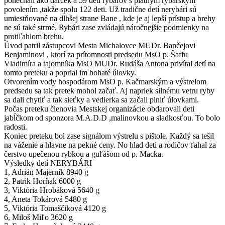
ponechali ako darček a 59 deti rybárov s platným rybárskym
povolením ,takže spolu 122 deti. Už tradične detí nerybári sú
umiestňované na dlhšej strane Bane , kde je aj lepší prístup a brehy
ne sú také strmé. Rybári zase zvládajú náročnejšie podmienky na
protiľahlom brehu.
Úvod patril zástupcovi Mesta Michalovce MUDr. Bančejovi
Benjaminovi , ktorí za prítomnosti predsedu MsO p. Šaffu
Vladimíra a tajomníka MsO MUDr. Rudáša Antona privítal detí na
tomto preteku a poprial im bohaté úlovky.
Otvorením vody hospodárom MsO p. Kačmarským a výstrelom
predsedu sa tak pretek mohol začať. Aj napriek silnému vetru ryby
sa dali chytiť a tak sieťky a vedierka sa začali plniť úlovkami.
Počas preteku členovia Mestskej organizácie obdarovali deti
jabĺčkom od sponzora M.A.D.D ,malinovkou a sladkosťou. To bolo
radosti.
Koniec preteku bol zase signálom výstrelu s pištole. Každý sa tešil
na váženie a hlavne na pekné ceny. No hlad deti a rodičov ťahal za
čerstvo upečenou rybkou a guľášom od p. Macka.
Výsledky detí NERYBÁRI
1, Adrián Majerník 8940 g
2, Patrik Horňak 6000 g
3, Viktória Hrobáková 5640 g
4, Aneta Tokárová 5480 g
5, Viktória Tomaščiková 4120 g
6, Miloš Miľo 3620 g