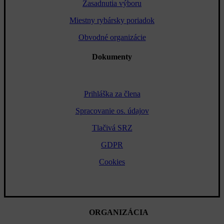
Zasadnutia výboru
Miestny rybársky poriadok
Obvodné organizácie
Dokumenty
Prihláška za člena
Spracovanie os. údajov
Tlačivá SRZ
GDPR
Cookies
ORGANIZÁCIA