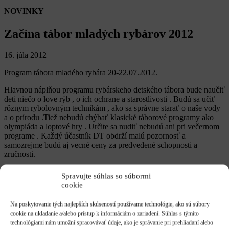
NOVINKY
Začína tábor mladých rybárov 2012
16. júla 2012
Program tábora mladého rybára 20-22.07.2012.
Hlavnou náplňou programu rybárskeho detského tábora bude naučiť
deti niečo o love rýb , o ich ochrane a starostlivosti . Budú sa učiť
rôznym rybolovným technikám , ako sa správne starať o naše vody
a o prírodu .Tiež nebudú chýbať klasické táborové programy ako
olympiáda a loptové hry . Určite sa nudiť nebudú ani pri večernom
programe . Každý účastník DT obdrží malú pozornosť a
samozrejme budú aj vecné ceny za predvedené schopnosti a
zručnosti.
Pitný režim je samozrejme zabezpečený počas celého pobytu v DT.
Spravujte súhlas so súbormi
cookie
20.07.2012.
09,00 hod – 10,00 hod -Zraz účastníkov tábora na ZŠ, rekreačné
Na poskytovanie tých najlepších skúseností používame technológie, ako sú súbory
stredisko Paľkov /rybárska chata/
cookie na ukladanie a/alebo prístup k informáciám o zariadení. Súhlas s týmito
10,30 hod – Ubytovanie.
technológiami nám umožní spracovávať údaje, ako je správanie pri prehliadaní alebo
11,00 hod – Desiata