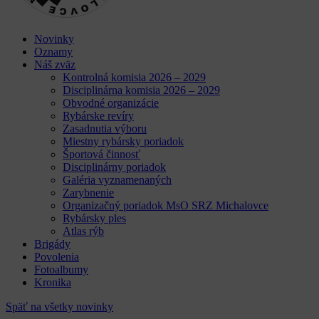
Novinky
Oznamy
Náš zväz
Kontrolná komisia 2026 – 2029
Disciplinárna komisia 2026 – 2029
Obvodné organizácie
Rybárske revíry
Zasadnutia výboru
Miestny rybársky poriadok
Športová činnosť
Disciplinárny poriadok
Galéria vyznamenaných
Zarybnenie
Organizačný poriadok MsO SRZ Michalovce
Rybársky ples
Atlas rýb
Brigády
Povolenia
Fotoalbumy
Kronika
Späť na všetky novinky