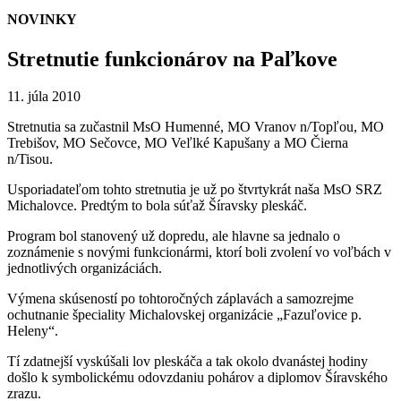
NOVINKY
Stretnutie funkcionárov na Paľkove
11. júla 2010
Stretnutia sa zučastnil MsO Humenné, MO Vranov n/Topľou, MO
Trebišov, MO Sečovce, MO Veľlké Kapušany a MO Čierna
n/Tisou.
Usporiadateľom tohto stretnutia je už po štvrtykrát naša MsO SRZ
Michalovce. Predtým to bola súťaž Šíravsky pleskáč.
Program bol stanovený už dopredu, ale hlavne sa jednalo o
zoznámenie s novými funkcionármi, ktorí boli zvolení vo voľbách v
jednotlivých organizáciách.
Výmena skúseností po tohtoročných záplavách a samozrejme
ochutnanie špeciality Michalovskej organizácie „Fazuľovice p.
Heleny“.
Tí zdatnejší vyskúšali lov pleskáča a tak okolo dvanástej hodiny
došlo k symbolickému odovzdaniu pohárov a diplomov Šíravského
zrazu.