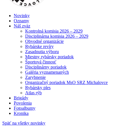
Novinky
Oznamy
Náš zväz
Kontrolná komisia 2026 – 2029
Disciplinárna komisia 2026 – 2029
Obvodné organizácie
Rybárske revíry
Zasadnutia výboru
Miestny rybársky poriadok
Športová činnosť
Disciplinárny poriadok
Galéria vyznamenaných
Zarybnenie
Organizačný poriadok MsO SRZ Michalovce
Rybársky ples
Atlas rýb
Brigády
Povolenia
Fotoalbumy
Kronika
Späť na všetky novinky