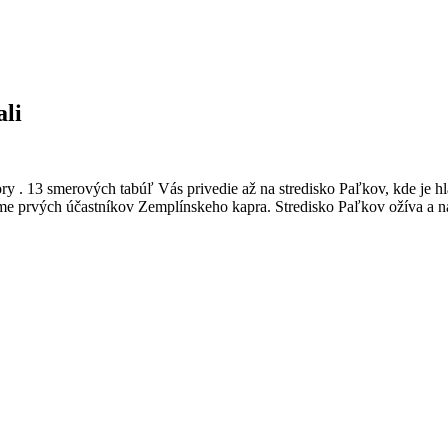
li
y . 13 smerových tabúľ Vás privedie až na stredisko Paľkov, kde je h
me prvých účastníkov Zemplínskeho kapra. Stredisko Paľkov ožíva a nab