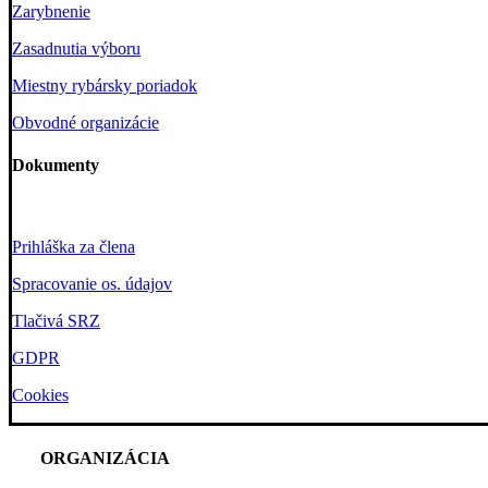
Zarybnenie
Zasadnutia výboru
Miestny rybársky poriadok
Obvodné organizácie
Dokumenty
Prihláška za člena
Spracovanie os. údajov
Tlačivá SRZ
GDPR
Cookies
ORGANIZÁCIA