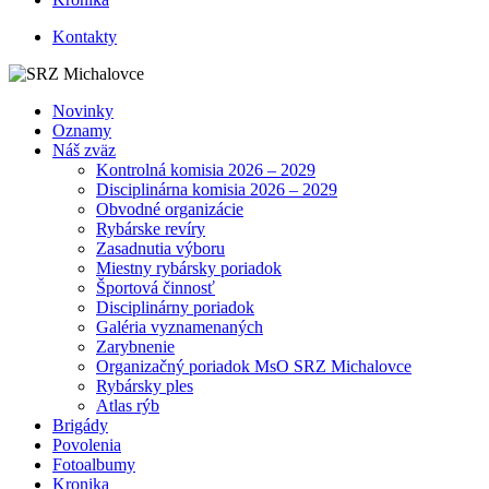
Kontakty
Novinky
Oznamy
Náš zväz
Kontrolná komisia 2026 – 2029
Disciplinárna komisia 2026 – 2029
Obvodné organizácie
Rybárske revíry
Zasadnutia výboru
Miestny rybársky poriadok
Športová činnosť
Disciplinárny poriadok
Galéria vyznamenaných
Zarybnenie
Organizačný poriadok MsO SRZ Michalovce
Rybársky ples
Atlas rýb
Brigády
Povolenia
Fotoalbumy
Kronika