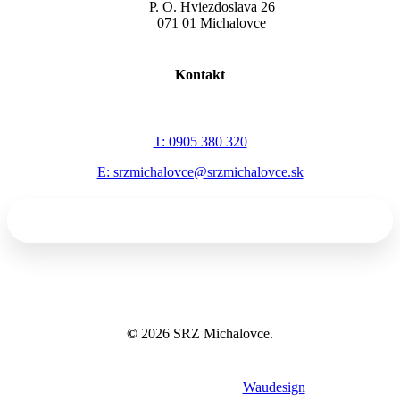
P. O. Hviezdoslava 26
071 01 Michalovce
Kontakt
T: 0905 380 320
E: srzmichalovce@srzmichalovce.sk
©
2026
SRZ Michalovce.
Tvorba webov a eshopov
Waudesign