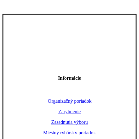
Informácie
Organizačný poriadok
Zarybnenie
Zasadnutia výboru
Miestny rybársky poriadok