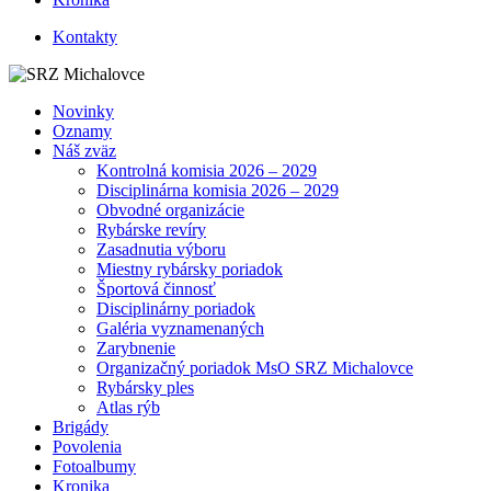
Kontakty
Novinky
Oznamy
Náš zväz
Kontrolná komisia 2026 – 2029
Disciplinárna komisia 2026 – 2029
Obvodné organizácie
Rybárske revíry
Zasadnutia výboru
Miestny rybársky poriadok
Športová činnosť
Disciplinárny poriadok
Galéria vyznamenaných
Zarybnenie
Organizačný poriadok MsO SRZ Michalovce
Rybársky ples
Atlas rýb
Brigády
Povolenia
Fotoalbumy
Kronika