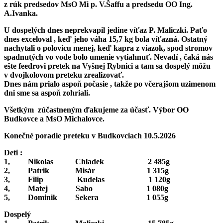
z rúk predsedov MsO Mi p. V.Šaffu a predsedu OO Ing.
A.Ivanka.
U dospelých dnes neprekvapil jedine víťaz P. Maliczki. Paťo
dnes exceloval , keď jeho váha 15,7 kg bola víťazná. Ostatný
nachytali o polovicu menej, keď kapra z viazok, spod stromov
spadnutých vo vode bolo umenie vytiahnuť. Nevadí , čaká nás
ešte feedrovi pretek na Vyšnej Rybnici a tam sa dospelý môžu
v dvojkolovom preteku zrealizovať.
Dnes nám prialo aspoň počasie , takže po včerajšom uzimenom
dni sme sa aspoň zohriali.
Všetkým zúčastneným ďakujeme za účasť. Výbor OO
Budkovce a MsO Michalovce.
Konečné poradie preteku v Budkovciach 10.5.2026
Deti :
1, Nikolas Chladek 2 485g
2, Patrik Misár 1 315g
3, Filip Kudelas 1 120g
4, Matej Sabo 1 080g
5, Dominik Sekera 1 055g
Dospelý