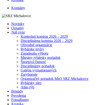
Kontakty
Novinky
Oznamy
Náš zväz
Kontrolná komisia 2026 – 2029
Disciplinárna komisia 2026 – 2029
Obvodné organizácie
Rybárske revíry
Zasadnutia výboru
Miestny rybársky poriadok
Športová činnosť
Disciplinárny poriadok
Galéria vyznamenaných
Zarybnenie
Organizačný poriadok MsO SRZ Michalovce
Rybársky ples
Atlas rýb
Brigády
Povolenia
Fotoalbumy
Kronika