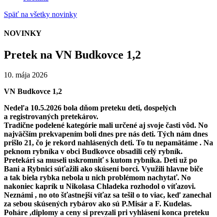
Späť na všetky novinky
NOVINKY
Pretek na VN Budkovce 1,2
10. mája 2026
VN Budkovce 1,2
Nedeľa 10.5.2026 bola dňom preteku deti, dospelých
a registrovaných pretekárov.
Tradične podelené kategórie mali určené aj svoje časti vôd. No
najväčším prekvapením boli dnes pre nás deti. Tých nám dnes
prišlo 21, čo je rekord nahlásených deti. To tu nepamätáme . Na
peknom rybníka v obci Budkovce obsadili celý rybník.
Pretekári sa museli uskromniť s kutom rybníka. Deti už po
Bani a Rybnici súťažili ako skúsení borci. Využili hlavne biče
a tak biela rybka nebola u nich problémom nachytať. No
nakoniec kaprík u Nikolasa Chladeka rozhodol o víťazovi.
Neznámi , no oto šťastnejší víťaz sa tešil o to viac, keď zanechal
za sebou skúsených rybárov ako sú P.Misár a F. Kudelas.
Poháre ,diplomy a ceny si prevzali pri vyhlásení konca preteku