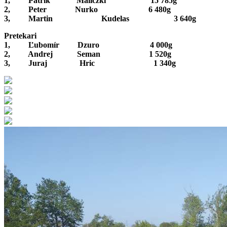
1, Patrik Maliczki 15 785g
2, Peter Nurko 6 480g
3, Martin Kudelas 3 640g
Pretekari
1, Ľubomír Dzuro 4 000g
2, Andrej Seman 1 520g
3, Juraj Hric 1 340g