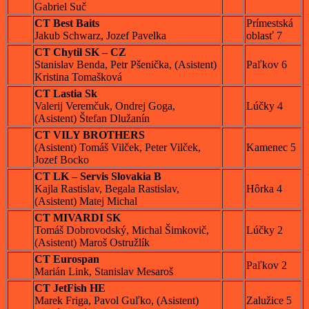
Gabriel Suč
CT Best Baits
Prímestská
Jakub Schwarz, Jozef Pavelka
oblasť 7
CT Chytil SK – CZ
Stanislav Benda, Petr Pšenička, (Asistent)
Paľkov 6
Kristina Tomašková
CT Lastia Sk
Valerij Veremčuk, Ondrej Goga,
Lúčky 4
(Asistent) Štefan Dlužanín
CT VILY BROTHERS
(Asistent) Tomáš Vilček, Peter Vilček,
Kamenec 5
Jozef Bocko
CT LK – Servis Slovakia B
Kajla Rastislav, Begala Rastislav,
Hôrka 4
(Asistent) Matej Michal
CT MIVARDI SK
Tomáš Dobrovodský, Michal Šimkovič,
Lúčky 2
(Asistent) Maroš Ostružlík
CT Eurospan
Paľkov 2
Marián Link, Stanislav Mesaroš
CT JetFish HE
Marek Friga, Pavol Guľko, (Asistent)
Zalužice 5