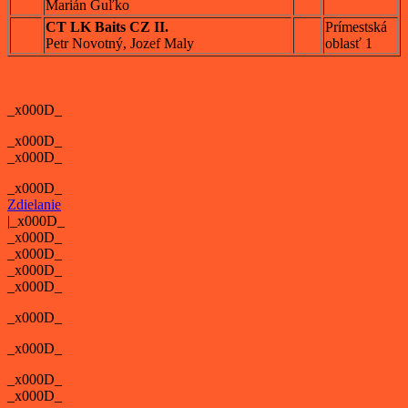
Marián Guľko
CT LK Baits CZ II.
Prímestská
Petr Novotný, Jozef Maly
oblasť 1
_x000D_
_x000D_
_x000D_
_x000D_
Zdielanie
|
_x000D_
_x000D_
_x000D_
_x000D_
_x000D_
_x000D_
_x000D_
_x000D_
_x000D_