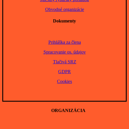
Obvodné organizácie
Dokumenty
Prihláška za člena
Spracovanie os. údajov
Tlačivá SRZ
GDPR
Cookies
ORGANIZÁCIA