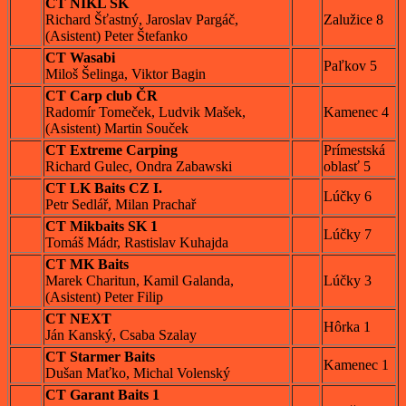
CT NIKL SK
Richard Šťastný, Jaroslav Pargáč,
Zalužice 8
(Asistent) Peter Štefanko
CT Wasabi
Paľkov 5
Miloš Šelinga, Viktor Bagin
CT Carp club ČR
Radomír Tomeček, Ludvik Mašek,
Kamenec 4
(Asistent) Martin Souček
CT Extreme Carping
Prímestská
Richard Gulec, Ondra Zabawski
oblasť 5
CT LK Baits CZ I.
Lúčky 6
Petr Sedlář, Milan Prachař
CT Mikbaits SK 1
Lúčky 7
Tomáš Mádr, Rastislav Kuhajda
CT MK Baits
Marek Charitun, Kamil Galanda,
Lúčky 3
(Asistent) Peter Filip
CT NEXT
Hôrka 1
Ján Kanský, Csaba Szalay
CT Starmer Baits
Kamenec 1
Dušan Maťko, Michal Volenský
CT Garant Baits 1