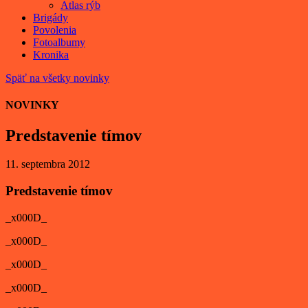
Atlas rýb
Brigády
Povolenia
Fotoalbumy
Kronika
Späť na všetky novinky
NOVINKY
Predstavenie tímov
11. septembra 2012
Predstavenie tímov
_x000D_
_x000D_
_x000D_
_x000D_