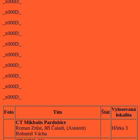
_x000D_
_x000D_
_x000D_
_x000D_
_x000D_
_x000D_
_x000D_
_x000D_
_x000D_
_x000D_
Vylosovaná
Foto
Tím
Štát
lokalita
CT Mikbaits Pardubice
Roman Zrůst, Jiří Čaladi, (Asistent)
Hôrka 3
Bohumil Vácha