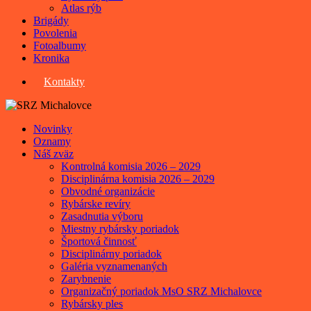
Atlas rýb
Brigády
Povolenia
Fotoalbumy
Kronika
Kontakty
Novinky
Oznamy
Náš zväz
Kontrolná komisia 2026 – 2029
Disciplinárna komisia 2026 – 2029
Obvodné organizácie
Rybárske revíry
Zasadnutia výboru
Miestny rybársky poriadok
Športová činnosť
Disciplinárny poriadok
Galéria vyznamenaných
Zarybnenie
Organizačný poriadok MsO SRZ Michalovce
Rybársky ples