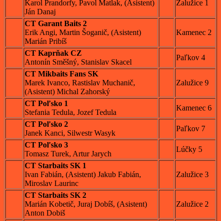
Karol Prandorfy, Pavol Matlak, (Asistent)
Zalužice 1
Ján Danaj
CT Garant Baits 2
Erik Angi, Martin Šoganič, (Asistent)
Kamenec 2
Marián Pribíš
CT Kaprňak CZ
Paľkov 4
Antonín Směšný, Stanislav Skacel
CT Mikbaits Fans SK
Marek Ivanco, Rastislav Muchanič,
Zalužice 9
(Asistent) Michal Zahorský
CT Poľsko 1
Kamenec 6
Stefania Tedula, Jozef Tedula
CT Poľsko 2
Paľkov 7
Janek Kanci, Silwestr Wasyk
CT Poľsko 3
Lúčky 5
Tomasz Turek, Artur Jarych
CT Starbaits SK 1
Ivan Fabián, (Asistent) Jakub Fabián,
Zalužice 3
Miroslav Laurinc
CT Starbaits SK 2
Marián Kobetič, Juraj Dobíš, (Asistent)
Zalužice 2
Anton Dobiš