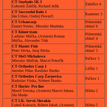
CT Starbaits SK 3
Zalužice 4
Ľubomír Žabčík, Richard Ježík
CT Successful Baits 1
Kamenec 3
Ján Urban, Ondrej Piovarči
CT Urbancarp
Prímestská
Daniel Nemec, Miroslav Martinka
oblasť 6
CT Kimot team
Prímestská
Ladislav Múčka, (Asistent) Roman
oblasť 4
Múčka, Alexander Tóth
CT Master Fish
Prímestská
Peter Slivka, Juraj Slivka
oblasť 3
CT MsO Michalovce
Paľkov 3
Miroslav Maščak, Marcel Peterčík
CT Orthodox Carp 1
Lúčky 1
Jaroslav Piliar, Rastislav Bartko
CT Orthodox Carp Žarnovica
Paľkov 1
Radoslav Fúska, Nórbert Škreko
CT Horter- Pro line
Maroš Terezka, (Asistent) Marcel Juhasz,
Hôrka 2
Ján Madar
CT LK- Servis Slovakia
Ľuboš Kolouch, Róbert Jakub, (Asistent)
Hôrka 5