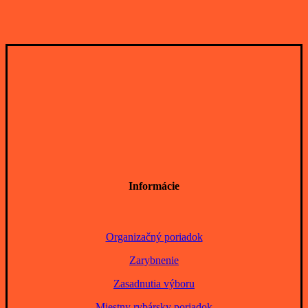
Informácie
Organizačný poriadok
Zarybnenie
Zasadnutia výboru
Miestny rybársky poriadok