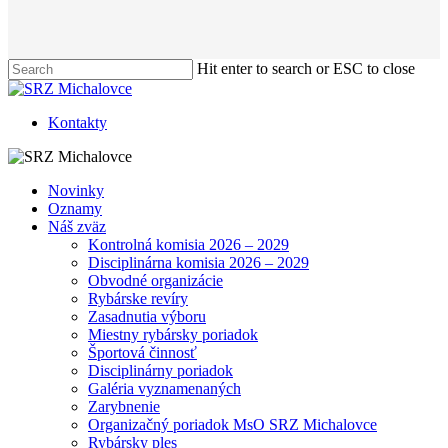
Hit enter to search or ESC to close
Close
Search
Kontakty
Menu
Novinky
Oznamy
Náš zväz
Kontrolná komisia 2026 – 2029
Disciplinárna komisia 2026 – 2029
Obvodné organizácie
Rybárske revíry
Zasadnutia výboru
Miestny rybársky poriadok
Športová činnosť
Disciplinárny poriadok
Galéria vyznamenaných
Zarybnenie
Organizačný poriadok MsO SRZ Michalovce
Rybársky ples