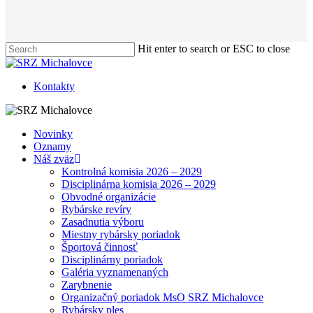
Hit enter to search or ESC to close
Close
Search
Kontakty
Menu
Novinky
Oznamy
Náš zväz
Kontrolná komisia 2026 – 2029
Disciplinárna komisia 2026 – 2029
Obvodné organizácie
Rybárske revíry
Zasadnutia výboru
Miestny rybársky poriadok
Športová činnosť
Disciplinárny poriadok
Galéria vyznamenaných
Zarybnenie
Organizačný poriadok MsO SRZ Michalovce
Rybársky ples