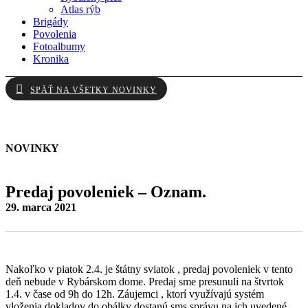
Atlas rýb
Brigády
Povolenia
Fotoalbumy
Kronika
SPÄŤ NA VŠETKY NOVINKY
NOVINKY
Predaj povoleniek – Oznam.
29. marca 2021
Nakoľko v piatok 2.4. je štátny sviatok , predaj povoleniek v tento
deň nebude v Rybárskom dome. Predaj sme presunuli na štvrtok
1.4. v čase od 9h do 12h. Záujemci , ktorí využívajú systém
vloženia dokladov do obálky dostanú sms správu na ich uvedené