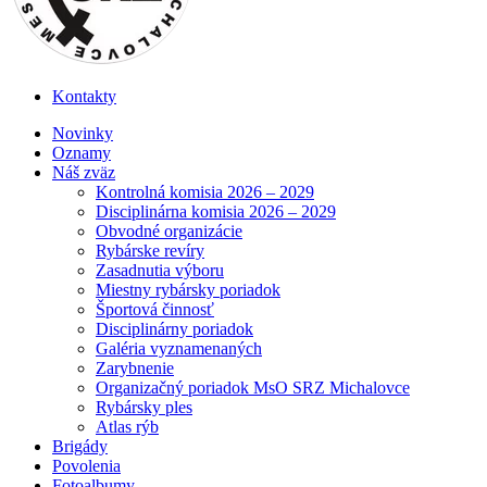
Kontakty
Menu
Novinky
Oznamy
Náš zväz
Kontrolná komisia 2026 – 2029
Disciplinárna komisia 2026 – 2029
Obvodné organizácie
Rybárske revíry
Zasadnutia výboru
Miestny rybársky poriadok
Športová činnosť
Disciplinárny poriadok
Galéria vyznamenaných
Zarybnenie
Organizačný poriadok MsO SRZ Michalovce
Rybársky ples
Atlas rýb
Brigády
Povolenia
Fotoalbumy