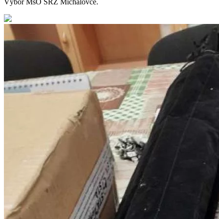
Výbor MsO SRZ Michalovce.