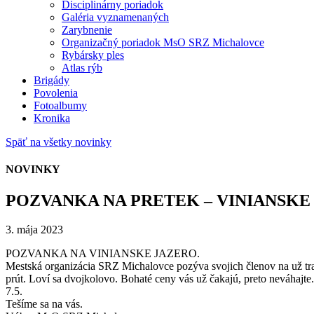
Disciplinárny poriadok
Galéria vyznamenaných
Zarybnenie
Organizačný poriadok MsO SRZ Michalovce
Rybársky ples
Atlas rýb
Brigády
Povolenia
Fotoalbumy
Kronika
Späť na všetky novinky
NOVINKY
POZVANKA NA PRETEK – VINIANSKE
3. mája 2023
POZVANKA NA VINIANSKE JAZERO.
Mestská organizácia SRZ Michalovce pozýva svojich členov na už tra
prút. Loví sa dvojkolovo. Bohaté ceny vás už čakajú, preto neváhajt
7.5.
Tešíme sa na vás.