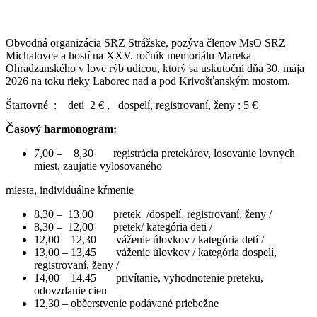
Obvodná organizácia SRZ Strážske, pozýva členov MsO SRZ
Michalovce a hostí na XXV. ročník memoriálu Mareka
Ohradzanského v love rýb udicou, ktorý sa uskutoční dňa 30. mája
2026 na toku rieky Laborec nad a pod Krivošťanským mostom.
Štartovné : deti 2 € , dospelí, registrovaní, ženy : 5 €
Časový harmonogram:
7,00 – 8,30 registrácia pretekárov, losovanie lovných
miest, zaujatie vylosovaného
miesta, individuálne kŕmenie
8,30 – 13,00 pretek /dospelí, registrovaní, ženy /
8,30 – 12,00 pretek/ kategória deti /
12,00 – 12,30 váženie úlovkov / kategória detí /
13,00 – 13,45 váženie úlovkov / kategória dospelí,
registrovaní, ženy /
14,00 – 14,45 privítanie, vyhodnotenie preteku,
odovzdanie cien
12,30 – občerstvenie podávané priebežne