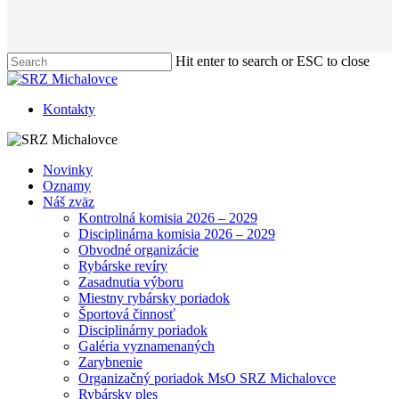
Hit enter to search or ESC to close
Close
Search
Kontakty
Menu
Novinky
Oznamy
Náš zväz
Kontrolná komisia 2026 – 2029
Disciplinárna komisia 2026 – 2029
Obvodné organizácie
Rybárske revíry
Zasadnutia výboru
Miestny rybársky poriadok
Športová činnosť
Disciplinárny poriadok
Galéria vyznamenaných
Zarybnenie
Organizačný poriadok MsO SRZ Michalovce
Rybársky ples