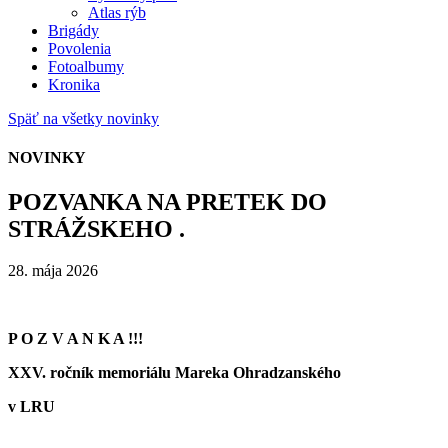
Atlas rýb
Brigády
Povolenia
Fotoalbumy
Kronika
Späť na všetky novinky
NOVINKY
POZVANKA NA PRETEK DO
STRÁŽSKEHO .
28. mája 2026
P O Z V A N K A !!!
XXV. ročník memoriálu Mareka
Ohradzanského
v LRU