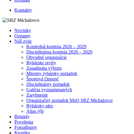
Kontakty
Novinky
Oznamy
Náš zväz
Kontrolná komisia 2026 – 2029
Disciplinárna komisia 2026 – 2029
Obvodné organizácie
Rybárske revíry
Zasadnutia výboru
Miestny rybársky poriadok
Športová činnosť
Disciplinárny poriadok
Galéria vyznamenaných
Zarybnenie
Organizačný poriadok MsO SRZ Michalovce
Rybársky ples
Atlas rýb
Brigády
Povolenia
Fotoalbumy
Kronika