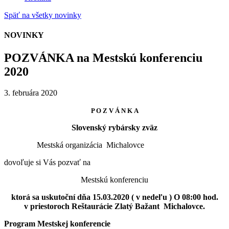
Späť na všetky novinky
NOVINKY
POZVÁNKA na Mestskú konferenciu
2020
3. februára 2020
P O Z V Á N K A
Slovenský rybársky zväz
Mestská organizácia Michalovce
dovoľuje si
Vás pozvať na
Mestskú konferenciu
ktorá sa uskutoční dňa 15.03.2020 ( v nedeľu
) O 08:00 hod.
v priestoroch Reštaurácie Zlatý Bažant
Michalovce.
Program Mestskej konferencie