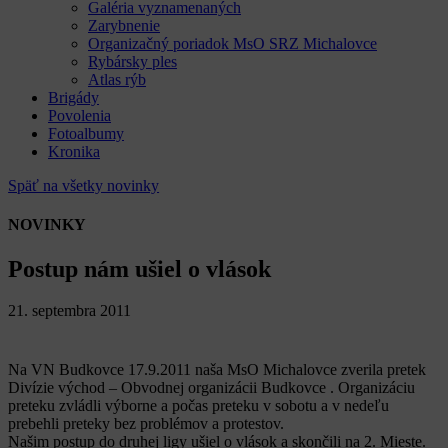
Galéria vyznamenaných
Zarybnenie
Organizačný poriadok MsO SRZ Michalovce
Rybársky ples
Atlas rýb
Brigády
Povolenia
Fotoalbumy
Kronika
Späť na všetky novinky
NOVINKY
Postup nám ušiel o vlások
21. septembra 2011
Na VN Budkovce 17.9.2011 naša MsO Michalovce zverila pretek
Divízie východ – Obvodnej organizácii Budkovce . Organizáciu
preteku zvládli výborne a počas preteku v sobotu a v nedeľu
prebehli preteky bez problémov a protestov.
Našim postup do druhej ligy ušiel o vlások a skončili na 2. Mieste.