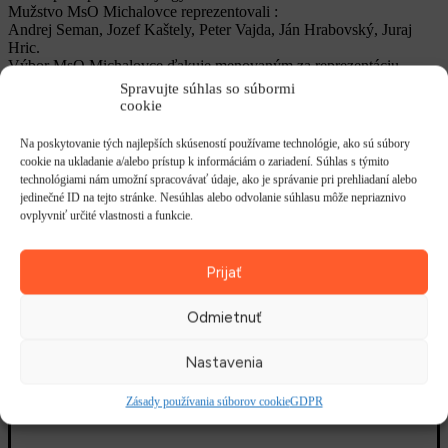
Mužstvo MsO Michalovce reprezentovali :
Andrej Seman, Jozef Kaštely, Peter Vajda, Ján Hrabovský, Juraj
Hric.
Výbor MsO Michalovce ďakuje menovaným za reprezentáciu.
Spravujte súhlas so súbormi
cookie
Na poskytovanie tých najlepších skúseností používame technológie, ako sú súbory
cookie na ukladanie a/alebo prístup k informáciám o zariadení. Súhlas s týmito
technológiami nám umožní spracovávať údaje, ako je správanie pri prehliadaní alebo
jedinečné ID na tejto stránke. Nesúhlas alebo odvolanie súhlasu môže nepriaznivo
ovplyvniť určité vlastnosti a funkcie.
Prijať
Odmietnuť
Nastavenia
Zásady používania súborov cookie
GDPR