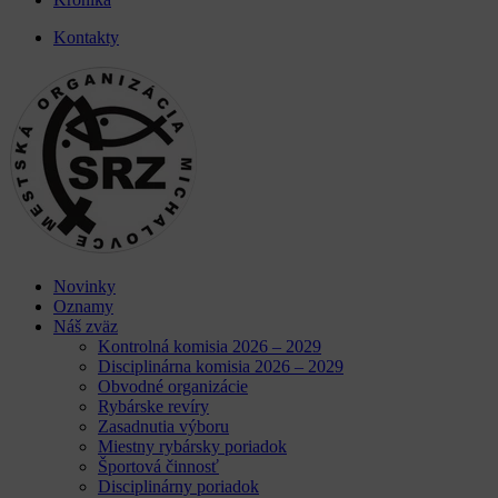
Kontakty
Novinky
Oznamy
Náš zväz
Kontrolná komisia 2026 – 2029
Disciplinárna komisia 2026 – 2029
Obvodné organizácie
Rybárske revíry
Zasadnutia výboru
Miestny rybársky poriadok
Športová činnosť
Disciplinárny poriadok