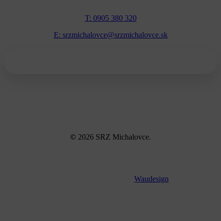
T: 0905 380 320
E: srzmichalovce@srzmichalovce.sk
©
2026
SRZ Michalovce.
Tvorba webov a eshopov
Waudesign