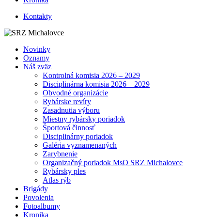
Kontakty
Novinky
Oznamy
Náš zväz
Kontrolná komisia 2026 – 2029
Disciplinárna komisia 2026 – 2029
Obvodné organizácie
Rybárske revíry
Zasadnutia výboru
Miestny rybársky poriadok
Športová činnosť
Disciplinárny poriadok
Galéria vyznamenaných
Zarybnenie
Organizačný poriadok MsO SRZ Michalovce
Rybársky ples
Atlas rýb
Brigády
Povolenia
Fotoalbumy
Kronika