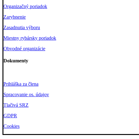
Organizačný poriadok
Zarybnenie
Zasadnutia výboru
Miestny rybársky poriadok
Obvodné organizácie
Dokumenty
Prihláška za člena
Spracovanie os. údajov
Tlačivá SRZ
GDPR
Cookies