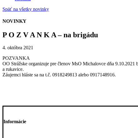
Späť na všetky novinky
NOVINKY
P O Z V A N K A – na brigádu
4. októbra 2021
POZVANKA
OO Strážske organizuje pre členov MsO Michalovce dňa 9.10.2021 bri
a rukavice.
Záujemci hláste sa na t.č. 0918249813 alebo 0917148916.
Informácie