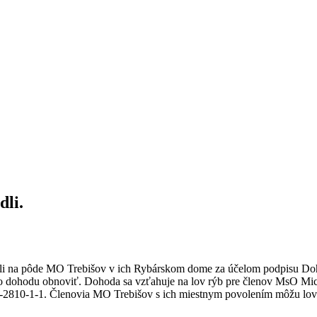
dli.
retli na pôde MO Trebišov v ich Rybárskom dome za účelom podpisu D
uto dohodu obnoviť. Dohoda sa vzťahuje na lov rýb pre členov MsO Mic
-2810-1-1. Členovia MO Trebišov s ich miestnym povolením môžu loviť