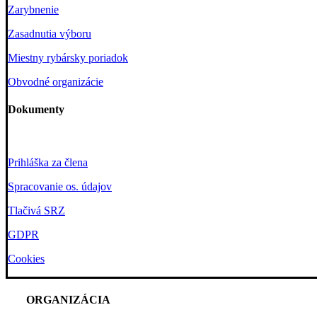
Zarybnenie
Zasadnutia výboru
Miestny rybársky poriadok
Obvodné organizácie
Dokumenty
Prihláška za člena
Spracovanie os. údajov
Tlačivá SRZ
GDPR
Cookies
ORGANIZÁCIA