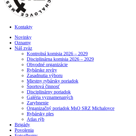
Kontakty
Menu
Novinky
Oznamy
Náš zväz
Kontrolná komisia 2026 – 2029
Disciplinárna komisia 2026 – 2029
Obvodné organizácie
Rybárske revíry
Zasadnutia výboru
Miestny rybársky poriadok
Športová činnosť
Disciplinárny poriadok
Galéria vyznamenaných
Zarybnenie
Organizačný poriadok MsO SRZ Michalovce
Rybársky ples
Atlas rýb
Brigády
Povolenia
Fotoalbumy