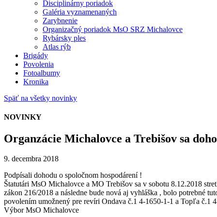
Disciplinárny poriadok
Galéria vyznamenaných
Zarybnenie
Organizačný poriadok MsO SRZ Michalovce
Rybársky ples
Atlas rýb
Brigády
Povolenia
Fotoalbumy
Kronika
Späť na všetky novinky
NOVINKY
Organzácie Michalovce a Trebišov sa doho
9. decembra 2018
Podpísali dohodu o spoločnom hospodárení !
Štatutári MsO Michalovce a MO Trebišov sa v sobotu 8.12.2018 st
zákon 216/2018 a následne bude nová aj vyhláška , bolo potrebné t
povolením umožnený pre revíri Ondava č.1 4-1650-1-1 a Topľa č.1 4
Výbor MsO Michalovce