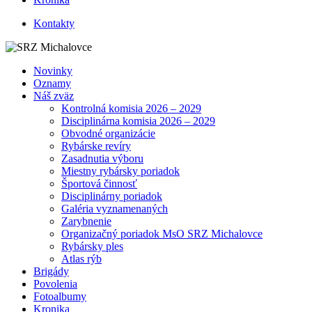
Kontakty
Novinky
Oznamy
Náš zväz
Kontrolná komisia 2026 – 2029
Disciplinárna komisia 2026 – 2029
Obvodné organizácie
Rybárske revíry
Zasadnutia výboru
Miestny rybársky poriadok
Športová činnosť
Disciplinárny poriadok
Galéria vyznamenaných
Zarybnenie
Organizačný poriadok MsO SRZ Michalovce
Rybársky ples
Atlas rýb
Brigády
Povolenia
Fotoalbumy
Kronika