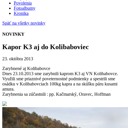
Povolenia
Fotoalbumy
Kronika
Späť na všetky novinky
NOVINKY
Kapor K3 aj do Kolibaboviec
23. októbra 2013
Zarybnené aj Kolibabovce
Dnes 23.10.2013 sme zarybnili kaprom K3 aj VN Kolibabovce.
Využili sme priaznivé poveternostné podmienky a spestrili sme
osádku v Kolibabovciach 100kg kapra a na skúšku páru kusami
amura.
Zarybnenia sa zúčastnili : pp. Kačmarský, Oravec, Hoffman