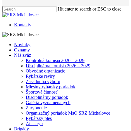
Hit enter to search or ESC to close
Close
Search
Kontakty
Menu
Novinky
Oznamy
Náš zväz
Kontrolná komisia 2026 – 2029
Disciplinárna komisia 2026 – 2029
Obvodné organizácie
Rybárske revíry
Zasadnutia výboru
Miestny rybársky poriadok
Športová činnosť
Disciplinárny poriadok
Galéria vyznamenaných
Zarybnenie
Organizačný poriadok MsO SRZ Michalovce
Rybársky ples
Atlas rýb
Brigády