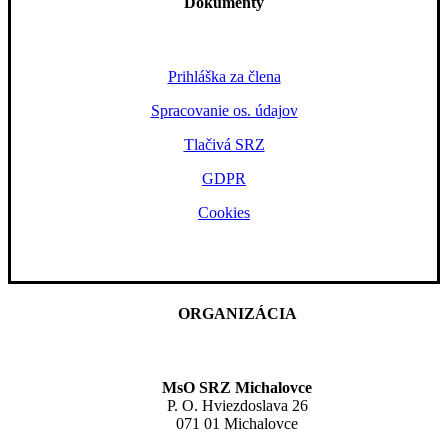
Dokumenty
Prihláška za člena
Spracovanie os. údajov
Tlačivá SRZ
GDPR
Cookies
ORGANIZÁCIA
MsO SRZ Michalovce
P. O. Hviezdoslava 26
071 01 Michalovce