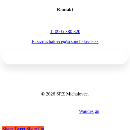
Kontakt
T: 0905 380 320
E: srzmichalovce@srzmichalovce.sk
©
2026
SRZ Michalovce.
Tvorba webov a eshopov
Waudesign
Share
Tweet
Share
Pin