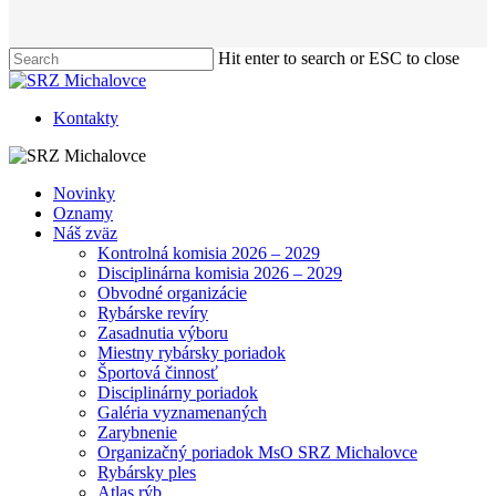
Hit enter to search or ESC to close
Close
Search
Kontakty
Menu
Novinky
Oznamy
Náš zväz
Kontrolná komisia 2026 – 2029
Disciplinárna komisia 2026 – 2029
Obvodné organizácie
Rybárske revíry
Zasadnutia výboru
Miestny rybársky poriadok
Športová činnosť
Disciplinárny poriadok
Galéria vyznamenaných
Zarybnenie
Organizačný poriadok MsO SRZ Michalovce
Rybársky ples
Atlas rýb