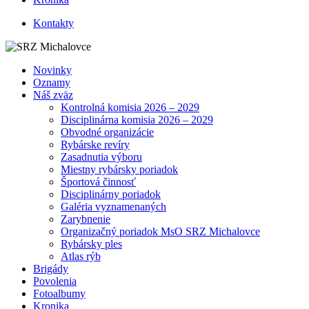
Kontakty
Novinky
Oznamy
Náš zväz
Kontrolná komisia 2026 – 2029
Disciplinárna komisia 2026 – 2029
Obvodné organizácie
Rybárske revíry
Zasadnutia výboru
Miestny rybársky poriadok
Športová činnosť
Disciplinárny poriadok
Galéria vyznamenaných
Zarybnenie
Organizačný poriadok MsO SRZ Michalovce
Rybársky ples
Atlas rýb
Brigády
Povolenia
Fotoalbumy
Kronika