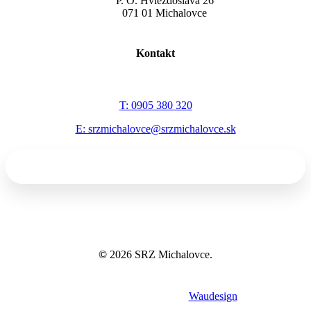
P. O. Hviezdoslava 26
071 01 Michalovce
Kontakt
T: 0905 380 320
E: srzmichalovce@srzmichalovce.sk
©
2026
SRZ Michalovce.
Tvorba webov a eshopov
Waudesign