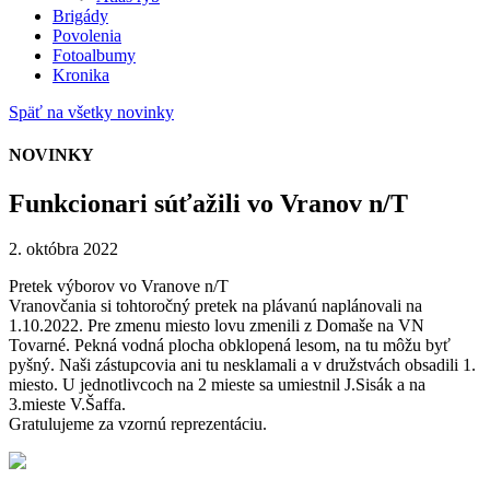
Brigády
Povolenia
Fotoalbumy
Kronika
Späť na všetky novinky
NOVINKY
Funkcionari súťažili vo Vranov n/T
2. októbra 2022
Pretek výborov vo Vranove n/T
Vranovčania si tohtoročný pretek na plávanú naplánovali na
1.10.2022. Pre zmenu miesto lovu zmenili z Domaše na VN
Tovarné. Pekná vodná plocha obklopená lesom, na tu môžu byť
pyšný. Naši zástupcovia ani tu nesklamali a v družstvách obsadili 1.
miesto. U jednotlivcoch na 2 mieste sa umiestnil J.Sisák a na
3.mieste V.Šaffa.
Gratulujeme za vzornú reprezentáciu.