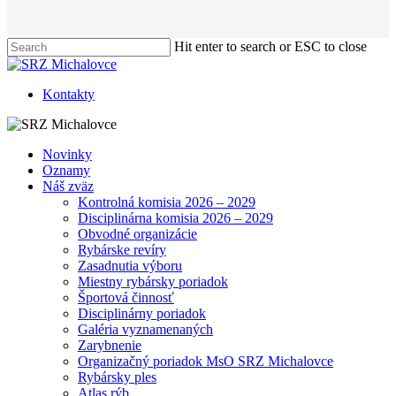
Hit enter to search or ESC to close
Close
Search
Kontakty
Menu
Novinky
Oznamy
Náš zväz
Kontrolná komisia 2026 – 2029
Disciplinárna komisia 2026 – 2029
Obvodné organizácie
Rybárske revíry
Zasadnutia výboru
Miestny rybársky poriadok
Športová činnosť
Disciplinárny poriadok
Galéria vyznamenaných
Zarybnenie
Organizačný poriadok MsO SRZ Michalovce
Rybársky ples
Atlas rýb