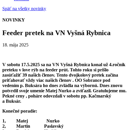
Späť na všetky novinky
NOVINKY
Feeder pretek na VN Vyšná Rybnica
18. mája 2025
V sobotu 17.5.2025 sa na VN Vyšná Rybnica konal už 4.ročník
preteku v love rýb na feeder prút. Tohto roku si prišlo
zasúťažiť 39 našich členov. Tento dvojkolový pretek začína
priťahovať vždy viac našich členov . OO Sobrance pod
vedením p. Buksára ho dnes zvládla na výbornú. Dnes znovu
potvrdil svoje umenie Matej Nurko a zvíťazil. Gratulujeme mu.
Pekné ceny , poháre odovzdali v sobotu pp. Kačmarský
a Buksár.
Konečné poradie:
1, Matej Nurko
2, Martin Paslavský