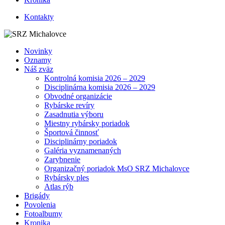
Kontakty
Novinky
Oznamy
Náš zväz
Kontrolná komisia 2026 – 2029
Disciplinárna komisia 2026 – 2029
Obvodné organizácie
Rybárske revíry
Zasadnutia výboru
Miestny rybársky poriadok
Športová činnosť
Disciplinárny poriadok
Galéria vyznamenaných
Zarybnenie
Organizačný poriadok MsO SRZ Michalovce
Rybársky ples
Atlas rýb
Brigády
Povolenia
Fotoalbumy
Kronika