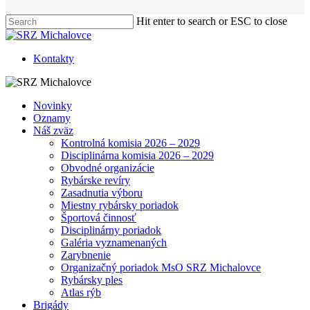
Hit enter to search or ESC to close
Close
Search
Kontakty
Menu
Novinky
Oznamy
Náš zväz
Kontrolná komisia 2026 – 2029
Disciplinárna komisia 2026 – 2029
Obvodné organizácie
Rybárske revíry
Zasadnutia výboru
Miestny rybársky poriadok
Športová činnosť
Disciplinárny poriadok
Galéria vyznamenaných
Zarybnenie
Organizačný poriadok MsO SRZ Michalovce
Rybársky ples
Atlas rýb
Brigády