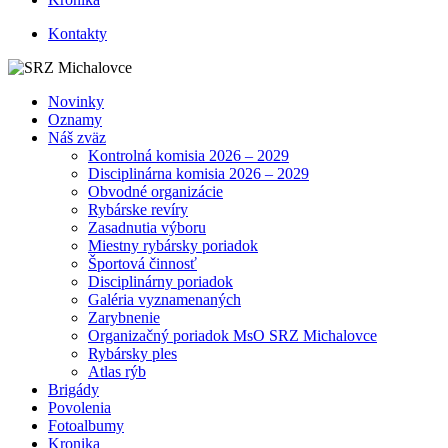
Kontakty
Novinky
Oznamy
Náš zväz
Kontrolná komisia 2026 – 2029
Disciplinárna komisia 2026 – 2029
Obvodné organizácie
Rybárske revíry
Zasadnutia výboru
Miestny rybársky poriadok
Športová činnosť
Disciplinárny poriadok
Galéria vyznamenaných
Zarybnenie
Organizačný poriadok MsO SRZ Michalovce
Rybársky ples
Atlas rýb
Brigády
Povolenia
Fotoalbumy
Kronika