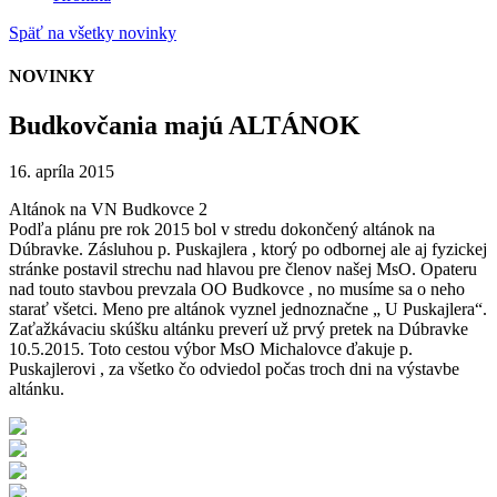
Späť na všetky novinky
NOVINKY
Budkovčania majú ALTÁNOK
16. apríla 2015
Altánok na VN Budkovce 2
Podľa plánu pre rok 2015 bol v stredu dokončený altánok na
Dúbravke. Zásluhou p. Puskajlera , ktorý po odbornej ale aj fyzickej
stránke postavil strechu nad hlavou pre členov našej MsO. Opateru
nad touto stavbou prevzala OO Budkovce , no musíme sa o neho
starať všetci. Meno pre altánok vyznel jednoznačne „ U Puskajlera“.
Zaťažkávaciu skúšku altánku preverí už prvý pretek na Dúbravke
10.5.2015. Toto cestou výbor MsO Michalovce ďakuje p.
Puskajlerovi , za všetko čo odviedol počas troch dni na výstavbe
altánku.