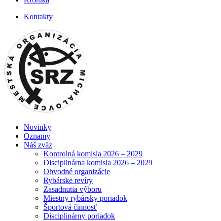
Kontakty
Novinky
Oznamy
Náš zväz
Kontrolná komisia 2026 – 2029
Disciplinárna komisia 2026 – 2029
Obvodné organizácie
Rybárske revíry
Zasadnutia výboru
Miestny rybársky poriadok
Športová činnosť
Disciplinárny poriadok