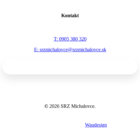
Kontakt
T: 0905 380 320
E: srzmichalovce@srzmichalovce.sk
©
2026
SRZ Michalovce.
Tvorba webov a eshopov
Waudesign