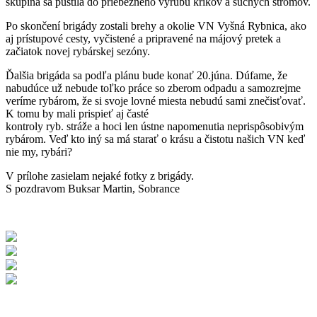
skupina sa pustila do priebežného výrubu kríkov a suchých stromov.
Po skončení brigády zostali brehy a okolie VN Vyšná Rybnica, ako
aj prístupové cesty, vyčistené a pripravené na májový pretek a
začiatok novej rybárskej sezóny.
Ďalšia brigáda sa podľa plánu bude konať 20.júna. Dúfame, že
nabudúce už nebude toľko práce so zberom odpadu a samozrejme
veríme rybárom, že si svoje lovné miesta nebudú sami znečisťovať.
K tomu by mali prispieť aj časté
kontroly ryb. stráže a hoci len ústne napomenutia neprispôsobivým
rybárom. Veď kto iný sa má starať o krásu a čistotu našich VN keď
nie my, rybári?
V prílohe zasielam nejaké fotky z brigády.
S pozdravom Buksar Martin, Sobrance