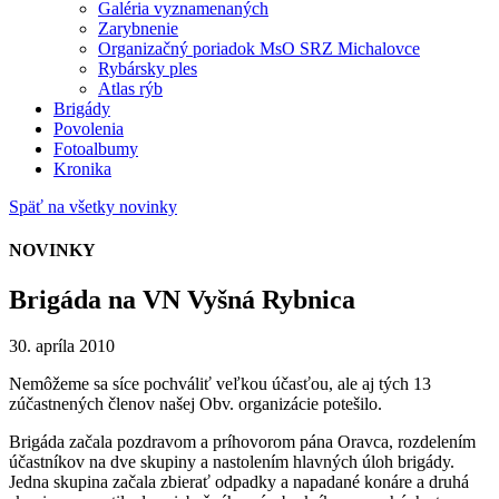
Galéria vyznamenaných
Zarybnenie
Organizačný poriadok MsO SRZ Michalovce
Rybársky ples
Atlas rýb
Brigády
Povolenia
Fotoalbumy
Kronika
Späť na všetky novinky
NOVINKY
Brigáda na VN Vyšná Rybnica
30. apríla 2010
Nemôžeme sa síce pochváliť veľkou účasťou, ale aj tých 13
zúčastnených členov našej Obv. organizácie potešilo.
Brigáda začala pozdravom a príhovorom pána Oravca, rozdelením
účastníkov na dve skupiny a nastolením hlavných úloh brigády.
Jedna skupina začala zbierať odpadky a napadané konáre a druhá