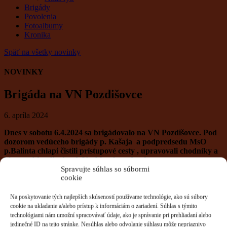
Brigády
Povolenia
Fotoalbumy
Kronika
Späť na všetky novinky
NOVINKY
Brigáda na VN Pozdišovce
6. apríla 2024
Dnes v sobotu 6.4.2024 sa brigádovalo na VN Pozdišovce. Pod
dozorom vedúceho brigády p. Kašaja a podpredsedu MsO
p.Balinta chlapi čistili prístupové cesty , upravovali chodníky a
hlavne zbierali odpad. Vyzbieralo sa 9 vriec.
Výbor MsO ďakuje všetkým členom zúčastneným na brigáde .
Spravujte súhlas so súbormi
cookie
Na poskytovanie tých najlepších skúseností používame technológie, ako sú súbory
cookie na ukladanie a/alebo prístup k informáciám o zariadení. Súhlas s týmito
technológiami nám umožní spracovávať údaje, ako je správanie pri prehliadaní alebo
jedinečné ID na tejto stránke. Nesúhlas alebo odvolanie súhlasu môže nepriaznivo