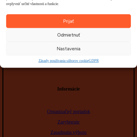
ovplyvniť určité vlastnosti a funkcie.
Prijať
Odmietnuť
Nastavenia
Zásady používania súborov cookie
GDPR
Informácie
Organizačný poriadok
Zarybnenie
Zasadnutia výboru