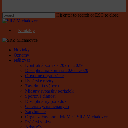
Hit enter to search or ESC to close
Close
Search
Kontakty
Menu
Novinky
Oznamy
Náš zväz
Kontrolná komisia 2026 – 2029
Disciplinárna komisia 2026 – 2029
Obvodné organizácie
Rybárske revíry
Zasadnutia výboru
Miestny rybársky poriadok
Športová činnosť
Disciplinárny poriadok
Galéria vyznamenaných
Zarybnenie
Organizačný poriadok MsO SRZ Michalovce
Rybársky ples
Atlas rýb