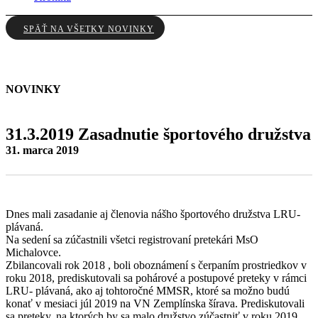
SPÄŤ NA VŠETKY NOVINKY
NOVINKY
31.3.2019 Zasadnutie športového družstva
31. marca 2019
Dnes mali zasadanie aj členovia nášho športového družstva LRU-
plávaná.
Na sedení sa zúčastnili všetci registrovaní pretekári MsO
Michalovce.
Zbilancovali rok 2018 , boli oboznámení s čerpaním prostriedkov v
roku 2018, prediskutovali sa pohárové a postupové preteky v rámci
LRU- plávaná, ako aj tohtoročné MMSR, ktoré sa možno budú
konať v mesiaci júl 2019 na VN Zemplínska šírava. Prediskutovali
sa preteky, na ktorých by sa malo družstvo zúčastniť v roku 2019 .