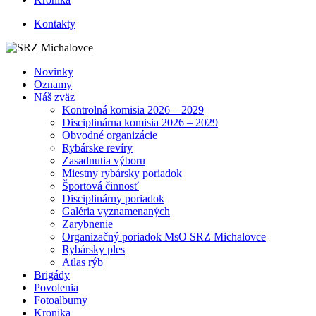
Kontakty
Novinky
Oznamy
Náš zväz
Kontrolná komisia 2026 – 2029
Disciplinárna komisia 2026 – 2029
Obvodné organizácie
Rybárske revíry
Zasadnutia výboru
Miestny rybársky poriadok
Športová činnosť
Disciplinárny poriadok
Galéria vyznamenaných
Zarybnenie
Organizačný poriadok MsO SRZ Michalovce
Rybársky ples
Atlas rýb
Brigády
Povolenia
Fotoalbumy
Kronika