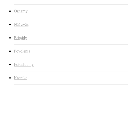
Oznamy
Náš zväz
Brigády
Povolenia
Fotoalbumy
Kronika
Späť na všetky novinky
NOVINKY
21.5.2022 Brigáda na Laborci č.2 v
Strážskom