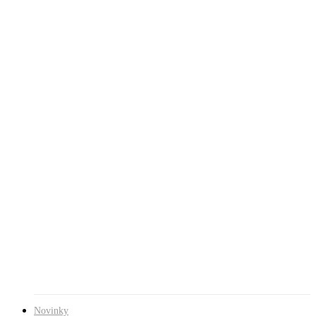
Hit enter to search or ESC to close
Close
Search
Kontakty
Menu
Novinky