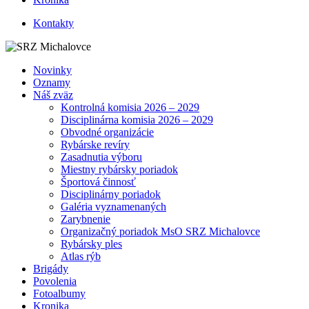
Kontakty
Novinky
Oznamy
Náš zväz
Kontrolná komisia 2026 – 2029
Disciplinárna komisia 2026 – 2029
Obvodné organizácie
Rybárske revíry
Zasadnutia výboru
Miestny rybársky poriadok
Športová činnosť
Disciplinárny poriadok
Galéria vyznamenaných
Zarybnenie
Organizačný poriadok MsO SRZ Michalovce
Rybársky ples
Atlas rýb
Brigády
Povolenia
Fotoalbumy
Kronika