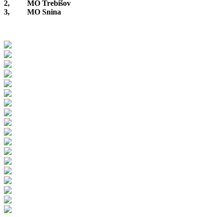
2, MO Trebišov
3, MO Snina