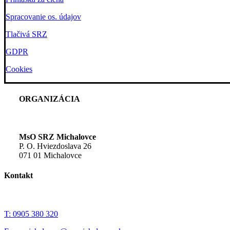
Spracovanie os. údajov
Tlačivá SRZ
GDPR
Cookies
ORGANIZÁCIA
MsO SRZ Michalovce
P. O. Hviezdoslava 26
071 01 Michalovce
Kontakt
T: 0905 380 320