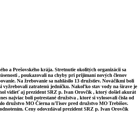
ho a Prešovského krája. Stretnutie okolitých organizácii sa
kúsenosti , poukazovali na chyby pri prijímaní nových členov
ovanie. Na žrebovanie sa nahlásilo 13 družstiev. Nováčikmi boli
vyžrebovali zatratenú jedničku. Nakoľko stav vody na šírave je
ol vidieť aj prezident SRZ p. Ivan Orovčík , ktorý došiel akurát
s najviac boli potrestané družstva , ktoré si vylosovali čísla od
hralo družstvo MO Čierna n/Tisov pred družstvo MO Trebišov.
yhodnotením. Ceny odovzdával prezident SRZ p. Ivan Orovčík