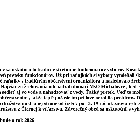
v sa uskutočnilo tradičné stretnutie funkcionárov výborov Košické
roveň preteku funkcionárov. Už pri raňajkách si výbory vymieňali s
é raňajky s tradičným občerstvení organizátora a nasledovalo žreb
ajviac zo žrebovania odchádzali domáci MsO Michalovce , keď si 
a sedieť aj vo vode a nahadzovať z vody. Ťažký pretek. Veď to moh
bčerstvením , takže teplé počasie im pri love nerobilo problémy. Dne
o družstva na druhej strane od čísla 7 po 13. 19 ročník znovu vy
užstvu z Čiernej k víťazstvu. Záverečný obed sa uskutočnil s v
 bude o rok 2026