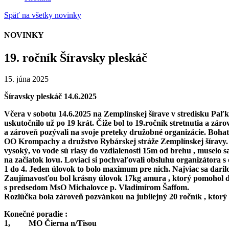
Späť na všetky novinky
NOVINKY
19. ročník Šíravsky pleskáč
15. júna 2025
Šíravsky pleskáč 14.6.2025
Včera v sobotu 14.6.2025 na Zemplínskej šírave v stredisku Paľko
uskutočnilo už po 19 krát. Čiže bol to 19.ročník stretnutia a zá
a zároveň pozývali na svoje preteky družobné organizácie. Bohat
OO Krompachy a družstvo Rybárskej stráže Zemplínskej šíravy. N
vysoký, vo vode sú riasy do vzdialenosti 15m od brehu , muselo s
na začiatok lovu. Loviaci si pochvaľovali obsluhu organizátora s o
1 do 4. Jeden úlovok to bolo maximum pre nich. Najviac sa daril
Zaujímavosťou bol krásny úlovok 17kg amura , ktorý pomohol dr
s predsedom MsO Michalovce p. Vladimírom Šaffom.
Rozlúčka bola zároveň pozvánkou na jubilejný 20 ročník , ktorý
Konečné poradie :
1, MO Čierna n/Tisou