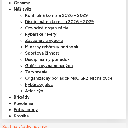
Oznamy
Náš zväz
Kontrolná komisia 2026 – 2029
Disciplinárna komisia 2026 – 2029
Obvodné organizácie
Rybárske revíry
Zasadnutia výboru
Miestny rybársky poriadok
Športová činnosť
Disciplinárny poriadok
Galéria vyznamenaných
Zarybnenie
Organizačný poriadok MsO SRZ Michalovce
Rybársky ples
Atlas rýb
Brigády
Povolenia
Fotoalbumy
Kronika
Späť na všetky novinky