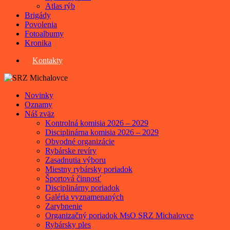
Atlas rýb
Brigády
Povolenia
Fotoalbumy
Kronika
Kontakty
Novinky
Oznamy
Náš zväz
Kontrolná komisia 2026 – 2029
Disciplinárna komisia 2026 – 2029
Obvodné organizácie
Rybárske revíry
Zasadnutia výboru
Miestny rybársky poriadok
Športová činnosť
Disciplinárny poriadok
Galéria vyznamenaných
Zarybnenie
Organizačný poriadok MsO SRZ Michalovce
Rybársky ples