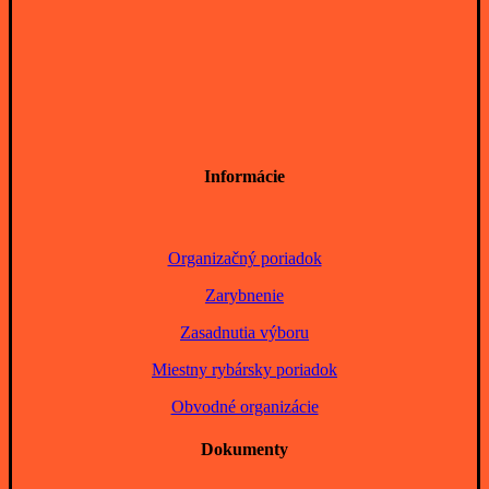
Informácie
Organizačný poriadok
Zarybnenie
Zasadnutia výboru
Miestny rybársky poriadok
Obvodné organizácie
Dokumenty