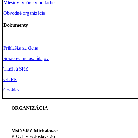
Miestny rybársky poriadok
Obvodné organizácie
Dokumenty
Prihláška za člena
Spracovanie os. údajov
Tlačivá SRZ
GDPR
Cookies
ORGANIZÁCIA
MsO SRZ Michalovce
P. O. Hviezdoslava 26