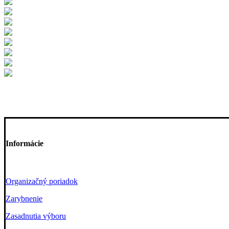
Informácie
Organizačný poriadok
Zarybnenie
Zasadnutia výboru