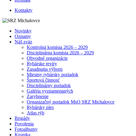
Kontakty
Novinky
Oznamy
Náš zväz
Kontrolná komisia 2026 – 2029
Disciplinárna komisia 2026 – 2029
Obvodné organizácie
Rybárske revíry
Zasadnutia výboru
Miestny rybársky poriadok
Športová činnosť
Disciplinárny poriadok
Galéria vyznamenaných
Zarybnenie
Organizačný poriadok MsO SRZ Michalovce
Rybársky ples
Atlas rýb
Brigády
Povolenia
Fotoalbumy
Kronika