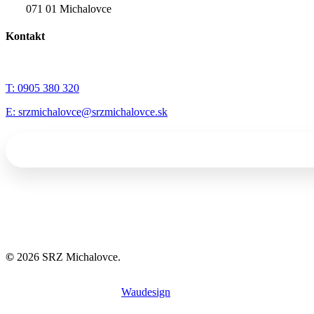
071 01 Michalovce
Kontakt
T: 0905 380 320
E: srzmichalovce@srzmichalovce.sk
©
2026
SRZ Michalovce.
Tvorba webov a eshopov
Waudesign