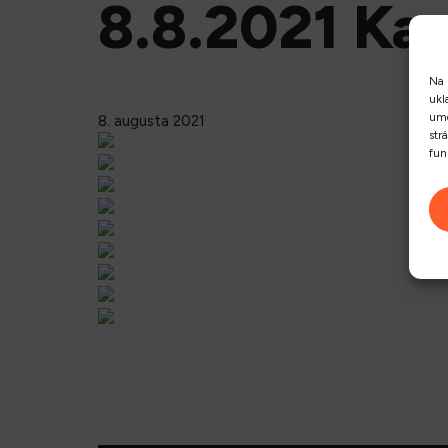
8.8.2021 Ka
Na 
ukl
umo
8. augusta 2021
str
fun