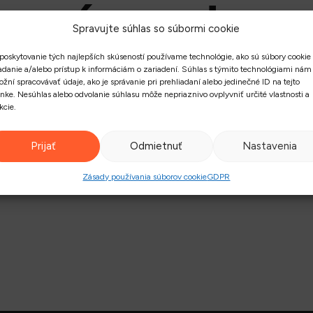
prový maraton v
Spravujte súhlas so súbormi cookie
poskytovanie tých najlepších skúseností používame technológie, ako sú súbory cookie
adanie a/alebo prístup k informáciám o zariadení. Súhlas s týmito technológiami nám
žní spracovávať údaje, ako je správanie pri prehliadaní alebo jedinečné ID na tejto
ánke. Nesúhlas alebo odvolanie súhlasu môže nepriaznivo ovplyvniť určité vlastnosti a
kcie.
Prijať
Odmietnuť
Nastavenia
Zásady používania súborov cookie
GDPR