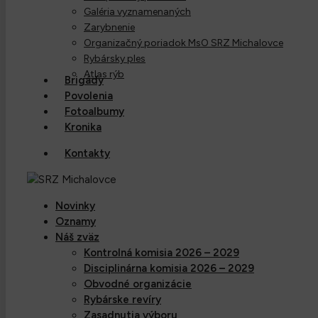
Galéria vyznamenaných
Zarybnenie
Organizačný poriadok MsO SRZ Michalovce
Rybársky ples
Atlas rýb
Brigády
Povolenia
Fotoalbumy
Kronika
Kontakty
Novinky
Oznamy
Náš zväz
Kontrolná komisia 2026 – 2029
Disciplinárna komisia 2026 – 2029
Obvodné organizácie
Rybárske revíry
Zasadnutia výboru