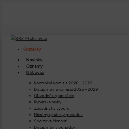
Skip
to
main
content
Kontakty
Menu
Novinky
Oznamy
Náš zväz
Kontrolná komisia 2026 – 2029
Disciplinárna komisia 2026 – 2029
Obvodné organizácie
Rybárske revíry
Zasadnutia výboru
Miestny rybársky poriadok
Športová činnosť
Disciplinárny poriadok