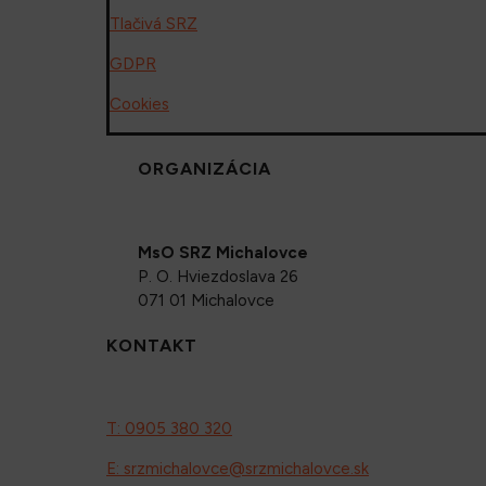
Tlačivá SRZ
GDPR
Cookies
ORGANIZÁCIA
MsO SRZ Michalovce
P. O. Hviezdoslava 26
071 01 Michalovce
KONTAKT
T: 0905 380 320
E: srzmichalovce@srzmichalovce.sk