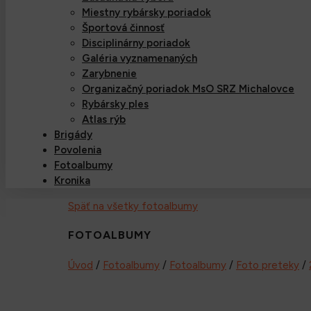
Miestny rybársky poriadok
Športová činnosť
Disciplinárny poriadok
Galéria vyznamenaných
Zarybnenie
Organizačný poriadok MsO SRZ Michalovce
Rybársky ples
Atlas rýb
Brigády
Povolenia
Fotoalbumy
Kronika
Späť na všetky fotoalbumy
FOTOALBUMY
Úvod
/
Fotoalbumy
/
Fotoalbumy
/
Foto preteky
/