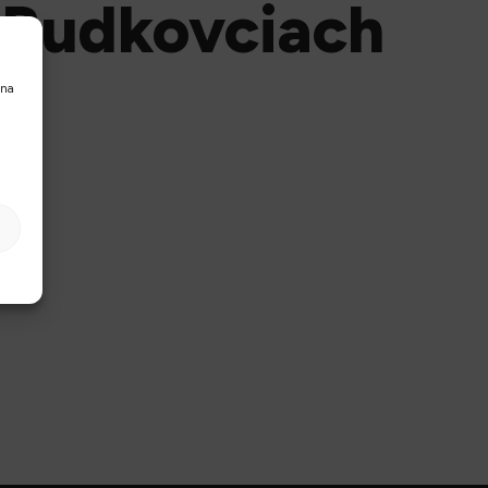
 Budkovciach
 na