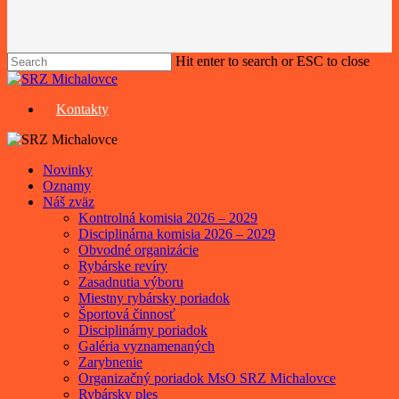
Hit enter to search or ESC to close
Close
Search
Kontakty
Menu
Novinky
Oznamy
Náš zväz
Kontrolná komisia 2026 – 2029
Disciplinárna komisia 2026 – 2029
Obvodné organizácie
Rybárske revíry
Zasadnutia výboru
Miestny rybársky poriadok
Športová činnosť
Disciplinárny poriadok
Galéria vyznamenaných
Zarybnenie
Organizačný poriadok MsO SRZ Michalovce
Rybársky ples