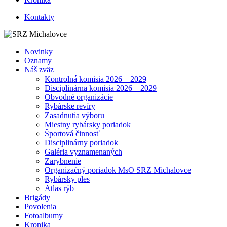
Kontakty
Novinky
Oznamy
Náš zväz
Kontrolná komisia 2026 – 2029
Disciplinárna komisia 2026 – 2029
Obvodné organizácie
Rybárske revíry
Zasadnutia výboru
Miestny rybársky poriadok
Športová činnosť
Disciplinárny poriadok
Galéria vyznamenaných
Zarybnenie
Organizačný poriadok MsO SRZ Michalovce
Rybársky ples
Atlas rýb
Brigády
Povolenia
Fotoalbumy
Kronika