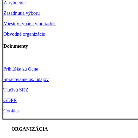
Zarybnenie
Zasadnutia výboru
Miestny rybársky poriadok
Obvodné organizácie
Dokumenty
Prihláška za člena
Spracovanie os. údajov
Tlačivá SRZ
GDPR
Cookies
ORGANIZÁCIA