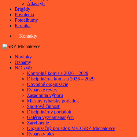
Atlas rýb
Brigády
Povolenia
Fotoalbumy
Kronika
Kontakty
Novinky
Oznamy
Náš zväz
Kontrolná komisia 2026 – 2029
Disciplinárna komisia 2026 – 2029
Obvodné organizácie
Rybárske revíry
Zasadnutia výboru
Miestny rybársky poriadok
Športová činnosť
Disciplinárny poriadok
Galéria vyznamenaných
Zarybnenie
Organizačný poriadok MsO SRZ Michalovce
Rybársky ples