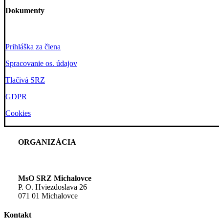
Dokumenty
Prihláška za člena
Spracovanie os. údajov
Tlačivá SRZ
GDPR
Cookies
ORGANIZÁCIA
MsO SRZ Michalovce
P. O. Hviezdoslava 26
071 01 Michalovce
Kontakt