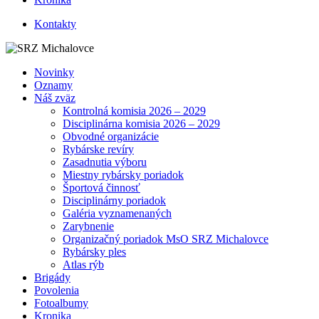
Kontakty
Novinky
Oznamy
Náš zväz
Kontrolná komisia 2026 – 2029
Disciplinárna komisia 2026 – 2029
Obvodné organizácie
Rybárske revíry
Zasadnutia výboru
Miestny rybársky poriadok
Športová činnosť
Disciplinárny poriadok
Galéria vyznamenaných
Zarybnenie
Organizačný poriadok MsO SRZ Michalovce
Rybársky ples
Atlas rýb
Brigády
Povolenia
Fotoalbumy
Kronika