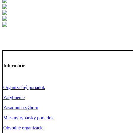
Informácie
Organizačný poriadok
Zarybnenie
Zasadnutia výboru
Miestny rybársky poriadok
Obvodné organizácie