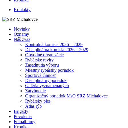
Kontakty
Novinky
Oznamy
Náš zväz
Kontrolná komisia 2026 – 2029
Disciplinárna komisia 2026 – 2029
Obvodné organizácie
Rybárske revíry
Zasadnutia výboru
Miestny rybársky poriadok
Športová činnosť
Disciplinárny poriadok
Galéria vyznamenaných
Zarybnenie
Organizačný poriadok MsO SRZ Michalovce
Rybársky ples
Atlas rýb
Brigády
Povolenia
Fotoalbumy
Kronika