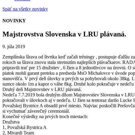
Späť na všetky novinky
NOVINKY
Majstrovstva Slovenska v LRU plávaná.
9. júla 2019
Zemplínska šírava od štvrtka keď začali tréningy , postupuje ďalšiu
rokoch sa šírava znovu stala stretnutím najlepších plávačkarov. RAD
pripravili trať pre 15 družstiev , 6 žien a 8 jednotlivcov na úrovni.
piatok mohli garant preteku a predseda MsO Michalovce v úvode popri
stanovišťa. V prvý deň úlovky u prvých sa pohybovali okolo 38kg. Lov
sumce okolo 1m a kapor o váhe 8kg. Druhé kolo pokračuje v nedeľu 
Druhý deň Majstrovstiev v LRU plávaná.
Nedeľa 7.7.2019 bola druhým dňom Majstrovstiev Slovenska v LRU plá
pokračovali v úlovkoch aj v nedeľu. U žien sa tentoraz darilo Lucke 
Považskej Bystrice A obsadil prvé miesto. Najviac poskočili Prešovč
si vychutnať záverečný ceremoniál.
Konečné výsledky na prvých troch miestach:
Družstva
1, Považská Bystrica A
2, Mivardi Team