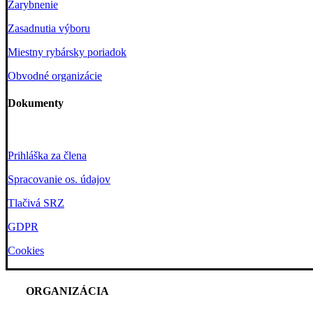
Zarybnenie
Zasadnutia výboru
Miestny rybársky poriadok
Obvodné organizácie
Dokumenty
Prihláška za člena
Spracovanie os. údajov
Tlačivá SRZ
GDPR
Cookies
ORGANIZÁCIA