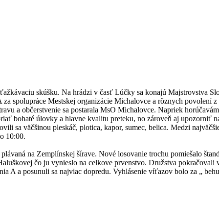
 zaťažkávaciu skúšku. Na hrádzi v časť Lúčky sa konajú Majstrovstva 
A za spolupráce Mestskej organizácie Michalovce a rôznych povolení z
 O stravu a občerstvenie sa postarala MsO Michalovce. Napriek horúčavám
ať bohaté úlovky a hlavne kvalitu preteku, no zároveň aj upozorniť n
ili sa väčšinou pleskáč, plotica, kapor, sumec, belica. Medzi najväčšie
o 10:00.
vaná na Zemplínskej šírave. Nové losovanie trochu pomiešalo štandy, 
Haluškovej čo ju vynieslo na celkove prvenstvo. Družstva pokračovali 
ania A a posunuli sa najviac dopredu. Vyhlásenie víťazov bolo za „ b