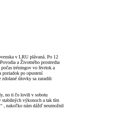
Slovenska v LRU plávaná. Po 12
 Povodia a Životného prostredia
 počas tréningov vo štvrtok a
a poriadok po opustení
 zdolané úlovky sa zaradili
no ti čo lovili v sobotu
v stabilných výkonoch a tak tím
ehu“ , nakoľko nám dážď neumožnil