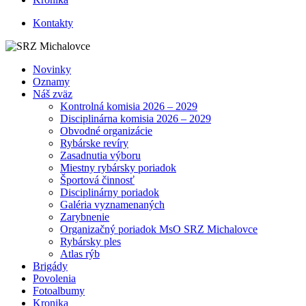
Kontakty
Novinky
Oznamy
Náš zväz
Kontrolná komisia 2026 – 2029
Disciplinárna komisia 2026 – 2029
Obvodné organizácie
Rybárske revíry
Zasadnutia výboru
Miestny rybársky poriadok
Športová činnosť
Disciplinárny poriadok
Galéria vyznamenaných
Zarybnenie
Organizačný poriadok MsO SRZ Michalovce
Rybársky ples
Atlas rýb
Brigády
Povolenia
Fotoalbumy
Kronika